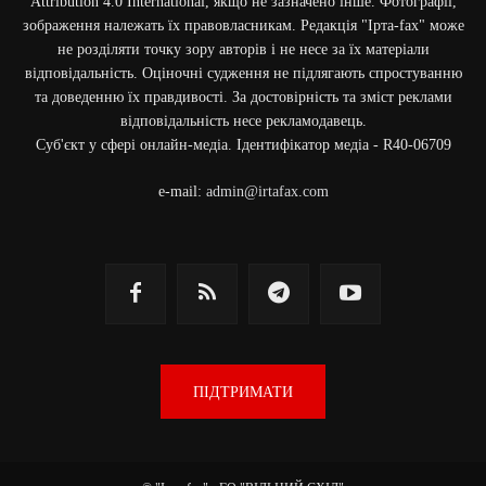
Attribution 4.0 International, якщо не зазначено інше. Фотографії,
зображення належать їх правовласникам. Редакція "Ірта-fax" може
не розділяти точку зору авторів і не несе за їх матеріали
відповідальність. Оціночні судження не підлягають спростуванню
та доведенню їх правдивості. За достовірність та зміст реклами
відповідальність несе рекламодавець.
Cуб'єкт у сфері онлайн-медіа. Ідентифікатор медіа - R40-06709
e-mail:
admin@irtafax.com
ПІДТРИМАТИ