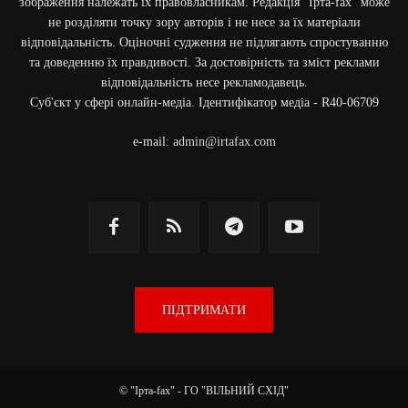
зображення належать їх правовласникам. Редакція "Ірта-fax" може
не розділяти точку зору авторів і не несе за їх матеріали
відповідальність. Оціночні судження не підлягають спростуванню
та доведенню їх правдивості. За достовірність та зміст реклами
відповідальність несе рекламодавець.
Cуб'єкт у сфері онлайн-медіа. Ідентифікатор медіа - R40-06709
e-mail:
admin@irtafax.com
ПІДТРИМАТИ
© "Ірта-fax" - ГО "ВІЛЬНИЙ СХІД"