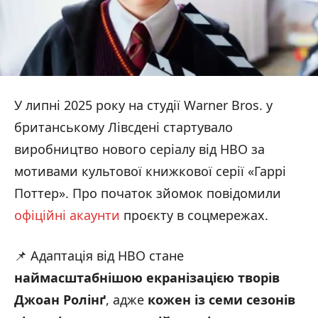
У липні 2025 року на студії Warner Bros. у
британському Лівсдені стартувало
виробництво нового серіалу від HBO за
мотивами культової книжкової серії «Гаррі
Поттер». Про початок зйомок повідомили
офіційні акаунти
проєкту в соцмережах.
📌 Адаптація від HBO стане
наймасштабнішою екранізацією творів
Джоан Ролінґ
, адже
кожен із семи сезонів