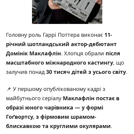
Головну роль Гаррі Поттера виконає
11-
річний шотландський актор-дебютант
Домінік Маклафлін
. Хлопця обрали
після
масштабного міжнародного кастингу
, що
залучив понад
30 тисяч дітей з усього світу
.
📌 У першому опублікованому кадрі з
майбутнього серіалу
Маклафлін постає в
образі юного чарівника — у формі
Гоґвортсу, з фірмовим шрамом-
блискавкою та круглими окулярами
.