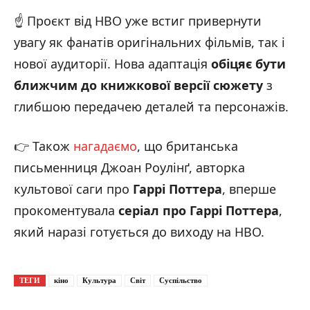
☝️ Проєкт від HBO уже встиг привернути
увагу як фанатів оригінальних фільмів, так і
нової аудиторії. Нова адаптація
обіцяє бути
ближчим до книжкової версії сюжету
з
глибшою передачею деталей та персонажів.
👉 Також
нагадаємо
, що британська
письменниця Джоан Роулінґ, авторка
культової саги про
Гаррі Поттера
, вперше
прокоментувала
серіал про Гаррі Поттера
,
який наразі готується до виходу на HBO.
ТЕГИ
кіно
Культура
Світ
Суспільство