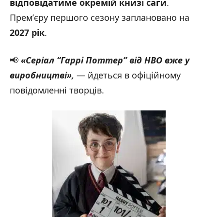
відповідатиме окремій книзі саги
.
Премʼєру першого сезону заплановано на
2027 рік
.
📢
«Серіал “Гаррі Поттер” від
HBO
вже у
виробництві»,
— йдеться в офіційному
повідомленні творців.