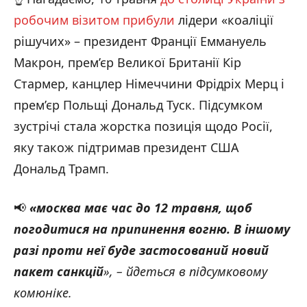
робочим візитом прибули
лідери «коаліції
рішучих» – президент Франції Еммануель
Макрон, прем’єр Великої Британії Кір
Стармер, канцлер Німеччини Фрідріх Мерц і
прем’єр Польщі Дональд Туск. Підсумком
зустрічі стала жорстка позиція щодо Росії,
яку також підтримав президент США
Дональд Трамп.
📢
«москва має час до 12 травня, щоб
погодитися на припинення вогню. В іншому
разі проти неї буде застосований новий
пакет санкцій
», – йдеться в підсумковому
комюніке.