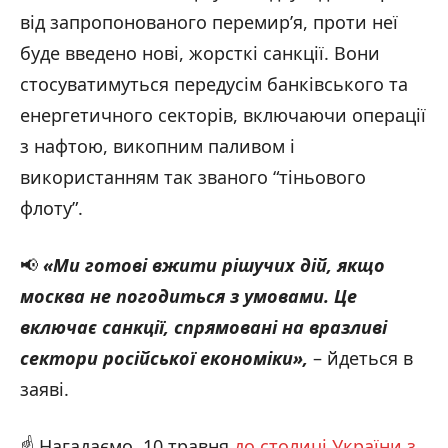
від запропонованого перемир’я, проти неї
буде введено нові, жорсткі санкції. Вони
стосуватимуться передусім банківського та
енергетичного секторів, включаючи операції
з нафтою, викопним паливом і
використанням так званого “тіньового
флоту”.
📢
«Ми готові вжити рішучих дій, якщо
москва не погодиться з умовами. Це
включає санкції, спрямовані на вразливі
сектори російської економіки
»,
– йдеться в
заяві.
☝️ Нагадаємо, 10 травня
до столиці України з