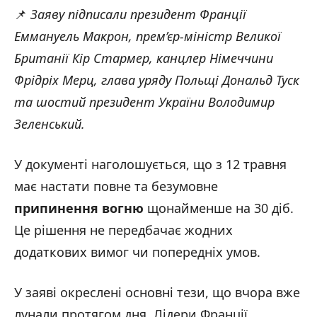
📌
Заяву підписали президент Франції
Еммануель Макрон, прем’єр-міністр Великої
Британії Кір Стармер, канцлер Німеччини
Фрідріх Мерц, глава уряду Польщі Дональд Туск
та
шостий президент України Володимир
Зеленський.
У документі наголошується, що з 12 травня
має настати повне та безумовне
припинення вогню
щонайменше на 30 діб.
Це рішення не передбачає жодних
додаткових вимог чи попередніх умов.
У заяві окреслені основні тези, що вчора вже
лунали протягом дня. Лідери Франції,