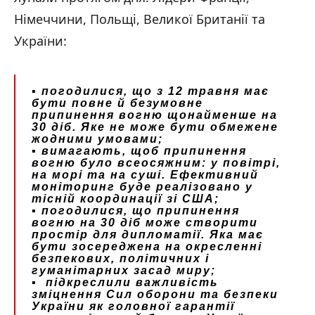
Німеччини, Польщі, Великої Британії та
України:
▪️ погодилися, що з 12 травня має
бути повне й безумовне
припинення вогню щонайменше на
30 діб. Яке не може бути обмежене
жодними умовами;
▪️ вимагають, щоб припинення
вогню було всеосяжним: у повітрі,
на морі та на суші. Ефективний
моніторинг буде реалізовано у
тісній координації зі США;
▪️ погодилися, що припинення
вогню на 30 діб може створити
простір для дипломатії. Яка має
бути зосереджена на окресленні
безпекових, політичних і
гуманітарних засад миру;
▪️ підкреслили важливість
зміцнення Сил оборони та безпеки
України як головної гарантії