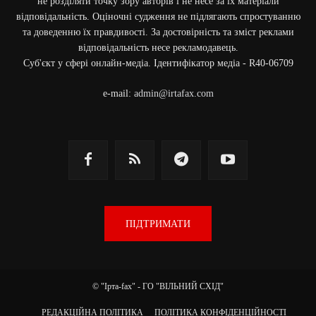
не розділяти точку зору авторів і не несе за їх матеріали
відповідальність. Оціночні судження не підлягають спростуванню
та доведенню їх правдивості. За достовірність та зміст реклами
відповідальність несе рекламодавець.
Cуб'єкт у сфері онлайн-медіа. Ідентифікатор медіа - R40-06709
e-mail:
admin@irtafax.com
ПІДТРИМАТИ
© "Ірта-fax" - ГО "ВІЛЬНИЙ СХІД"
РЕДАКЦІЙНА ПОЛІТИКА
ПОЛІТИКА КОНФІДЕНЦІЙНОСТІ