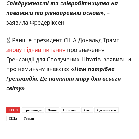
Співдружності та співробітництва на
поважній та рівноправній основі»
, –
заявила Фредеріксен.
☝️ Раніше президент США Дональд Трамп
знову підняв питання
про значення
Гренландії для Сполучених Штатів, заявивши
про неминучу анексію:
«
Нам потрібна
Гренландія. Це питання миру для всього
світу
»
.
ТЕГИ
Гренландія
Данія
Політика
Світ
Суспільство
США
Трамп