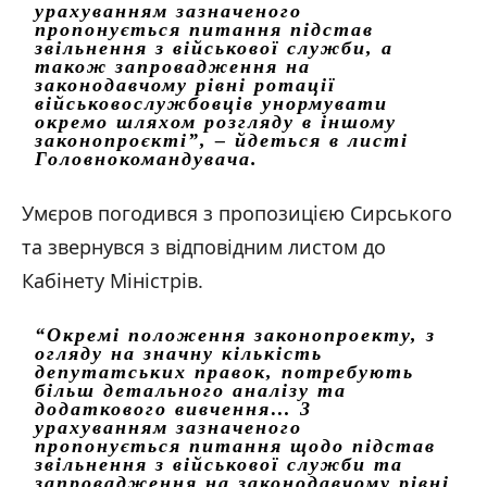
урахуванням зазначеного
пропонується питання підстав
звільнення з військової служби, а
також запровадження на
законодавчому рівні ротації
військовослужбовців унормувати
окремо шляхом розгляду в іншому
законопроєкті”, – йдеться в листі
Головнокомандувача.
Умєров погодився з пропозицією Сирського
та звернувся з відповідним листом до
Кабінету Міністрів.
“Окремі положення законопроекту, з
огляду на значну кількість
депутатських правок, потребують
більш детального аналізу та
додаткового вивчення… 3
урахуванням зазначеного
пропонується питання щодо підстав
звільнення з військової служби та
запровадження на законодавчому рівні