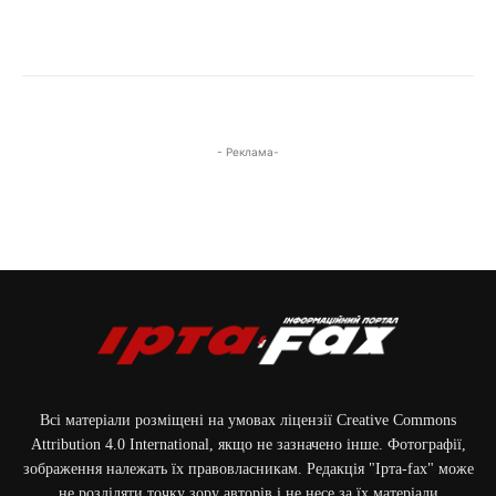
- Реклама-
Всі матеріали розміщені на умовах ліцензії Creative Commons
Attribution 4.0 International, якщо не зазначено інше. Фотографії,
зображення належать їх правовласникам. Редакція "Ірта-fax" може
не розділяти точку зору авторів і не несе за їх матеріали