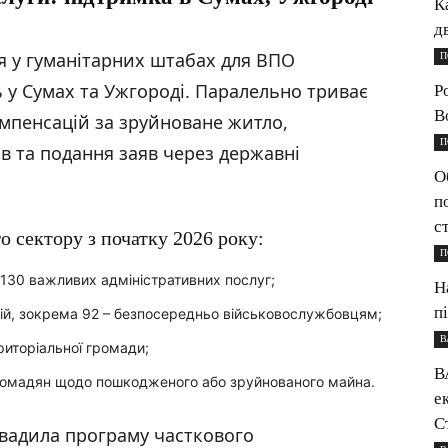
К
д
я у гуманітарних штабах для ВПО
П
у Сумах та Ужгороді. Паралельно триває
Р
B
мпенсацій за зруйноване житло,
П
 та подання заяв через державні
О
п
с
о сектору з початку 2026 року:
П
 130 важливих адміністративних послуг;
Н
п
ій, зокрема 92 – безпосередньо військовослужбовцям;
В
ериторіальної громади;
В
ромадян щодо пошкодженого або зруйнованого майна.
е
С
вадила програму часткового