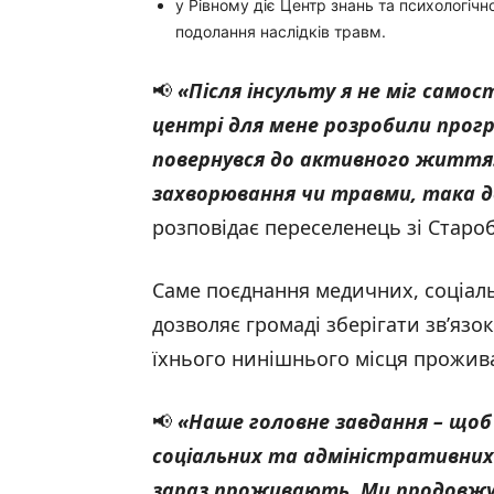
у Рівному діє Центр знань та психологічно
подолання наслідків травм.
📢
«Після інсульту я не міг само
центрі для мене розробили прогр
повернувся до активного життя.
захворювання чи травми, така д
розповідає переселенець зі Стар
Саме поєднання медичних, соціал
дозволяє громаді зберігати зв’язо
їхнього нинішнього місця прожив
📢
«Наше головне завдання – щоб
соціальних та адміністративних 
зараз проживають. Ми продовжу