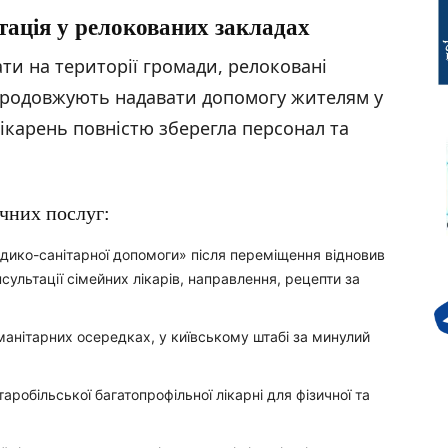
тація у релокованих закладах
и на території громади, релоковані
продовжують надавати допомогу жителям у
лікарень повністю зберегла персонал та
чних послуг:
дико-санітарної допомоги» після переміщення відновив
сультації сімейних лікарів, направлення, рецепти за
уманітарних осередках, у київському штабі за минулий
аробільської багатопрофільної лікарні для фізичної та