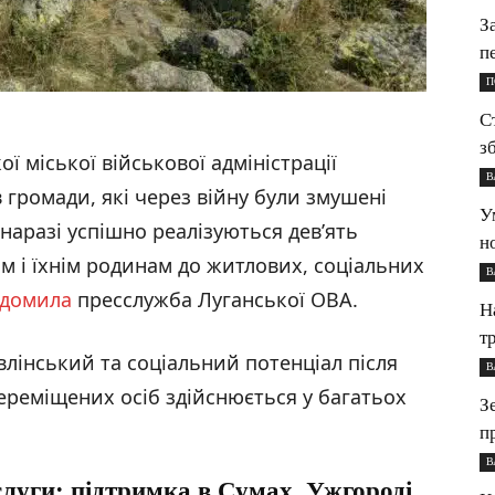
З
п
П
С
з
ї міської військової адміністрації
В
громади, які через війну були змушені
У
наразі успішно реалізуються дев’ять
н
м і їхнім родинам до житлових, соціальних
В
ідомила
пресслужба Луганської ОВА.
Н
т
влінський та соціальний потенціал після
В
переміщених осіб здійснюється у багатьох
З
п
В
слуги: підтримка в Сумах, Ужгороді