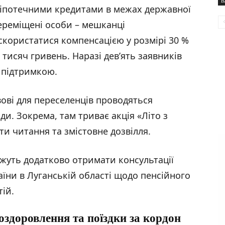
В
 іпотечними кредитами в межах державної
ереміщені особи – мешканці
скористатися компенсацією у розмірі 30 %
 тисяч гривень. Наразі дев’ять заявників
 підтримкою.
вові для переселенців проводяться
оди. Зокрема, там триває акція «Літо з
и читання та змістовне дозвілля.
ожуть додатково отримати консультації
аїни в Луганській області щодо пенсійного
ій.
оздоровлення та поїздки за кордон