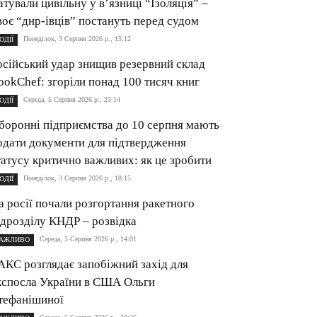
атували цивільну у в’язниці “Ізоляція” –
воє “днр-івців” постануть перед судом
Понеділок, 3 Серпня 2026 р., 15:12
ОДІЇ
осійський удар знищив резервний склад
ookChef: згоріли понад 100 тисяч книг
Середа, 5 Серпня 2026 р., 23:14
ОДІЇ
боронні підприємства до 10 серпня мають
одати документи для підтвердження
татусу критично важливих: як це зробити
Понеділок, 3 Серпня 2026 р., 18:15
ОДІЇ
а росії почали розгортання ракетного
ідрозділу КНДР – розвідка
Середа, 5 Серпня 2026 р., 14:01
АЖЛИВО
АКС розглядає запобіжний захід для
кспосла України в США Ольги
тефанішиної