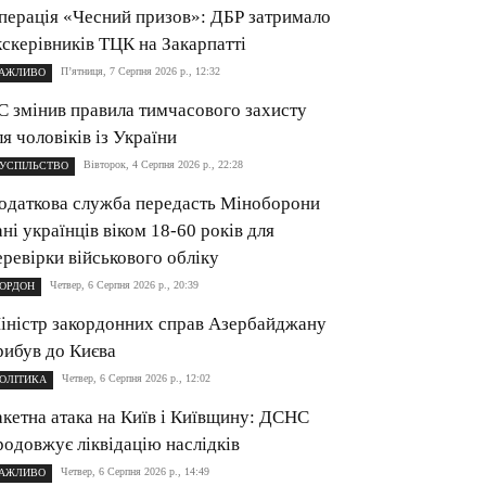
перація «Чесний призов»: ДБР затримало
кскерівників ТЦК на Закарпатті
П’ятниця, 7 Серпня 2026 р., 12:32
АЖЛИВО
С змінив правила тимчасового захисту
ля чоловіків із України
Вівторок, 4 Серпня 2026 р., 22:28
УСПІЛЬСТВО
одаткова служба передасть Міноборони
ані українців віком 18-60 років для
еревірки військового обліку
Четвер, 6 Серпня 2026 р., 20:39
ОРДОН
іністр закордонних справ Азербайджану
рибув до Києва
Четвер, 6 Серпня 2026 р., 12:02
ОЛІТИКА
акетна атака на Київ і Київщину: ДСНС
родовжує ліквідацію наслідків
Четвер, 6 Серпня 2026 р., 14:49
АЖЛИВО