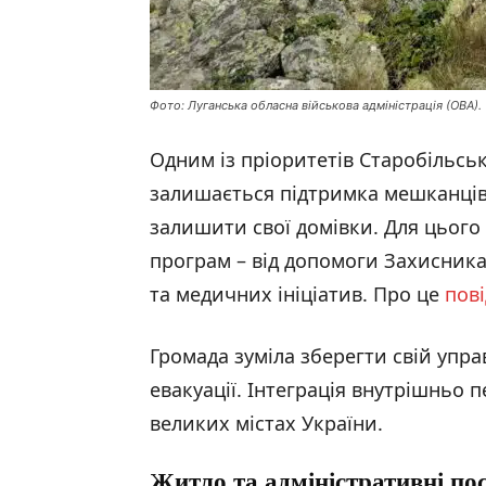
Фото: Луганська обласна військова адміністрація (ОВА).
Одним із пріоритетів Старобільсько
залишається підтримка мешканців 
залишити свої домівки. Для цього 
програм – від допомоги Захисника
та медичних ініціатив. Про це
пов
Громада зуміла зберегти свій упра
евакуації. Інтеграція внутрішньо 
великих містах України.
Житло та адміністративні по