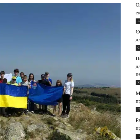
О
е
В
Є
д
С
П
д
п
К
М
п
П
Р
п
В