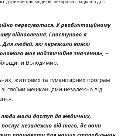
ї підтримки для медиків, ветеранів і пацієнтів для
стійно пересуватися. У реабілітаційному
аму відновлення, і поступово я
 Для людей, які пережили важкі
опомога має надзвичайне значення»,
–
обільщини Володимир.
ьних, житлових та гуманітарних програм
к зі своїми мешканцями незалежно від
ання.
 люди мали доступ до медичних,
послуг незалежно від того, де вони
ємо працювати для наших старобільчан