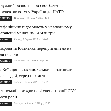
алужний розповів про своє бачення
ерспектив вступу України до НАТО
Вівторок, 4 Серпня 2026 р., 12:04
ОЛІТИКА
тефанішину підозрюють у незаконному
багаченні майже на 14 млн грн
Четвер, 6 Серпня 2026 р., 16:43
АЖЛИВО
мєрова та Клименка перепризначено на
ові посади
Понеділок, 3 Серпня 2026 р., 16:11
АЖЛИВО
а Київщині внаслідок атаки рф загинули
роє людей, серед них дитина
Субота, 8 Серпня 2026 р., 15:14
АЖЛИВО
еленський погодив нові спецоперації СБУ
роти росії
Вівторок, 4 Серпня 2026 р., 16:23
АЖЛИВО