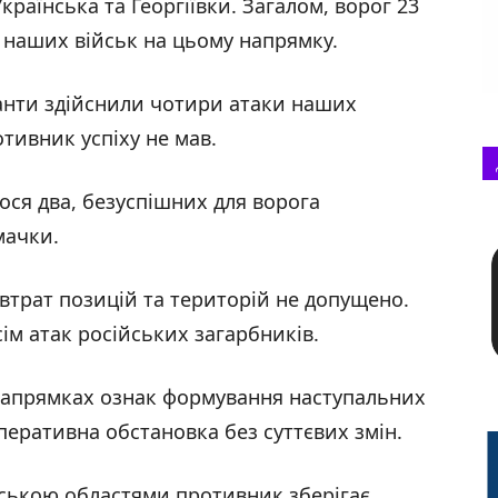
країнська та Георгіївки. Загалом, ворог 23
 наших військ на цьому напрямку.
анти здійснили чотири атаки наших
тивник успіху не мав.
ося два, безуспішних для ворога
мачки.
втрат позицій та територій не допущено.
сім атак російських загарбників.
апрямках ознак формування наступальних
перативна обстановка без суттєвих змін.
мською областями противник зберігає