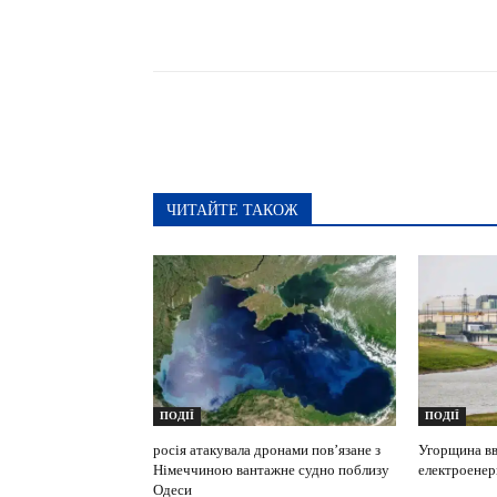
Поширити
ЧИТАЙТЕ ТАКОЖ
ПОДІЇ
ПОДІЇ
росія атакувала дронами пов’язане з
Угорщина вв
Німеччиною вантажне судно поблизу
електроенерг
Одеси