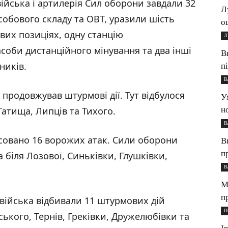
 війська і артилерія Сил оборони завдали 32
Л
обового складу та ОВТ, уразили шість
о
вих позиціях, одну станцію
Л
асоби дистанційного мінування та два інші
В
ників.
п
В
продовжував штурмові дії. Тут відбулося
У
н
Гатища, Липців та Тихого.
В
совано 16 ворожих атак. Сили оборони
В
п
 біля Лозової, Синьківки, Глушківки,
В
М
п
війська відбивали 11 штурмових дій
П
ського, Тернів, Греківки, Дружелюбівки та