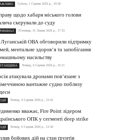
Субота, 1 Серпня 2026 р., 19:58
АЖЛИВО
праву щодо хабаря міського голови
алича скерували до суду
П’ятниця, 31 Липня 2026 р., 17:33
РИМІНАЛ
 Луганській ОВА обговорили підтримку
імей, ментальне здоров’я та запобігання
омашньому насильству
Четвер, 6 Серпня 2026 р., 16:11
УГАНЩИНА
осія атакувала дронами пов’язане з
імеччиною вантажне судно поблизу
деси
Четвер, 6 Серпня 2026 р., 23:42
ОДІЇ
удименко вважає, Fire Point лідером
країнського ОПК у сегменті deep strike
Четвер, 6 Серпня 2026 р., 13:30
ОДІЇ
плив бойових дій на стан ґрунтів