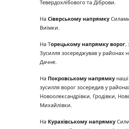
Тевердохлібового та Діброви.
На
Сіверському напрямку
Силами
Виїмки.
На Т
орецькому напрямку ворог
,
Зусилля зосереджував у районах на
Дачне.
На
Покровському напрямку
наші 
зусилля ворог зосередив у района
Новоолександрівки, Гродівки, Нов
Михайлівки.
На
Курахівському напрямку
Сили