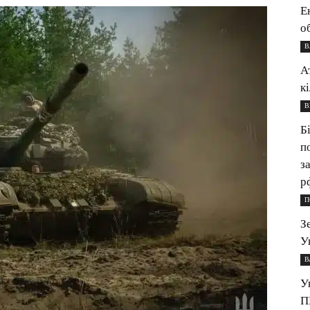
Е
о
В
А
к
В
Б
п
з
р
П
З
У
В
У
П