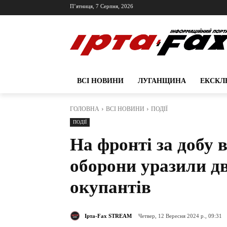
П’ятниця, 7 Серпня, 2026
ВСІ НОВИНИ
ЛУГАНЩИНА
ЕКСКЛ
ГОЛОВНА
ВСІ НОВИНИ
ПОДІЇ
ПОДІЇ
На фронті за добу 
оборони уразили дв
окупантів
Ірта-Fax STREAM
Четвер, 12 Вересня 2024 р., 09:31