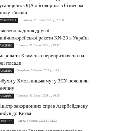
уганщини: ОДА обговорила з бізнесом
цінку збитків
П’ятниця, 31 Липня 2026 р., 17:00
УГАНЩИНА
иявлено падіння другої
івнічнокорейської ракети KN-23 в Україні
П’ятниця, 31 Липня 2026 р., 19:47
АЖЛИВО
мєрова та Клименка перепризначено на
ові посади
Понеділок, 3 Серпня 2026 р., 16:11
АЖЛИВО
ибухи у Хмельницькому: у ЗСУ пояснили
ричину
П’ятниця, 31 Липня 2026 р., 16:25
АЖЛИВО
іністр закордонних справ Азербайджану
рибув до Києва
Четвер, 6 Серпня 2026 р., 12:02
ОЛІТИКА