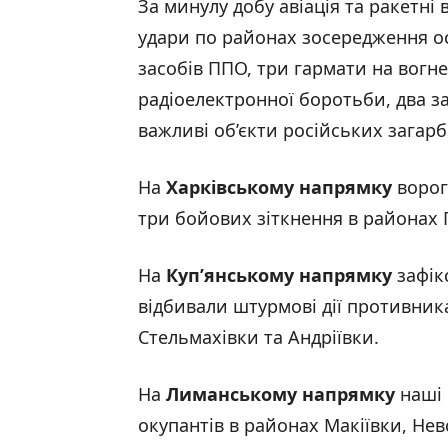
За минулу добу авіація та ракетні
удари по районах зосередження ос
засобів ППО, три гармати на вогне
радіоелектронної боротьби, два з
важливі об’єкти російських загарб
На
Харківському напрямку
ворог 
три бойових зіткнення в районах 
На
Куп’янському напрямку
зафік
відбивали штурмові дії противника
Стельмахівки та Андріївки.
На
Лиманському напрямку
наші 
окупантів в районах Макіївки, Нев