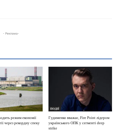
- Реклама-
ПОДІЇ
одить режим економії
Гудименко вважає, Fire Point лідером
ії через рекордну спеку
українського ОПК у сегменті deep
strike