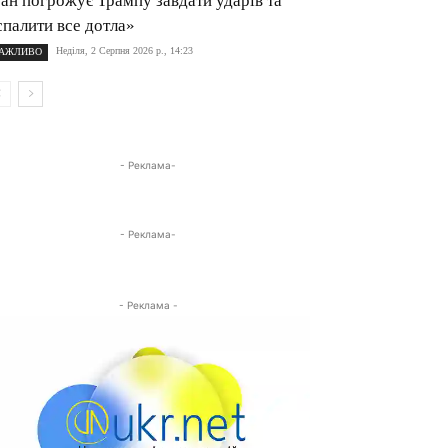
ран погрожує Трампу завдати ударів та
спалити все дотла»
Неділя, 2 Серпня 2026 р., 14:23
АЖЛИВО
- Реклама-
- Реклама-
- Реклама -