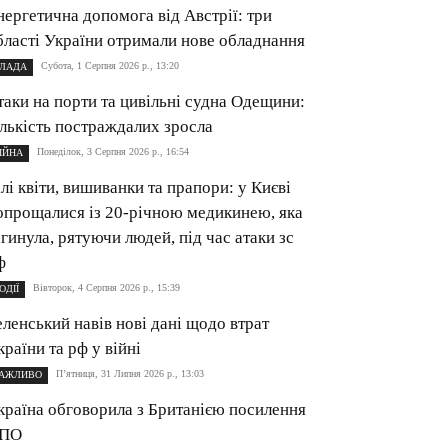
нергетична допомога від Австрії: три
бласті України отримали нове обладнання
Субота, 1 Серпня 2026 р., 13:20
ЛАДА
таки на порти та цивільні судна Одещини:
ількість постраждалих зросла
Понеділок, 3 Серпня 2026 р., 16:54
ІЙНА
ілі квіти, вишиванки та прапори: у Києві
опрощалися із 20-річною медикинею, яка
агинула, рятуючи людей, під час атаки зс
ф
Вівторок, 4 Серпня 2026 р., 15:39
ОДІЇ
еленський навів нові дані щодо втрат
країни та рф у війні
П’ятниця, 31 Липня 2026 р., 13:03
АЖЛИВО
країна обговорила з Британією посилення
ПО