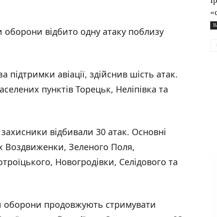
І
«
В
 оборони відбито одну атаку поблизу
 за підтримки авіації, здійснив шість атак.
селених пунктів Торецьк, Неліпівка та
захисники відбивали 30 атак. Основні
х Воздвиженки, Зеленого Поля,
отроїцького, Новогродівки, Селідового та
 оборони продовжують стримувати