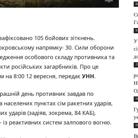
В
С
Г
К
зафіксовано 105 бойових зіткнень.
У
Покровському напрямку- 30. Сили оборони
с
редження особового складу противника та
д
Л
єкти російських загарбників. Про це
р
м на 8:00 12 вересня, передає
УНН
.
Н
О
орашній день противник завдав по
П
та населених пунктах сім ракетних ударів,
Г
их ударів (задіяв, зокрема, 84 КАБ),
у
 – із реактивних систем залпового вогню.
П
В