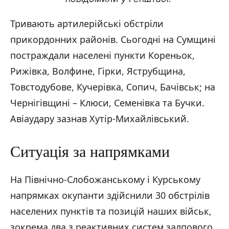
Тривають артилерійські обстріли
прикордонних районів. Сьогодні на Сумщині
постраждали населені пункти Кореньок,
Рижівка, Волфине, Гірки, Яструбщина,
Товстодубове, Кучерівка, Сопич, Бачівськ; на
Чернігівщині – Клюси, Семенівка та Бучки.
Авіаудару зазнав Хутір-Михайлівський.
Ситуація за напрямками
На Північно-Слобожанському і Курському
напрямках окупанти здійснили 30 обстрілів
населених пунктів та позицій наших військ,
зокрема два з реактивних систем залпового