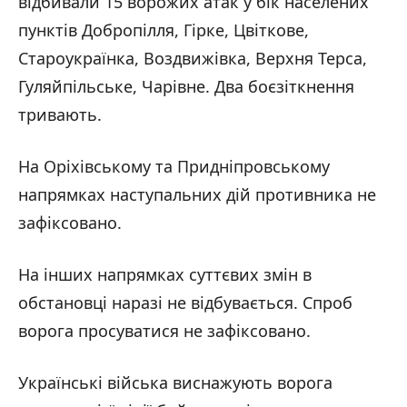
відбивали 15 ворожих атак у бік населених
пунктів Добропілля, Гірке, Цвіткове,
Староукраїнка, Воздвижівка, Верхня Терса,
Гуляйпільське, Чарівне. Два боєзіткнення
тривають.
На Оріхівському та Придніпровському
напрямках наступальних дій противника не
зафіксовано.
На інших напрямках суттєвих змін в
обстановці наразі не відбувається. Спроб
ворога просуватися не зафіксовано.
Українські війська виснажують ворога