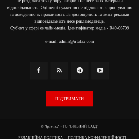
не розділяти точку зору авторів і не несе за їх матеріали
відповідальність. Оціночні судження не підлягають спростуванню
та доведенню їх правдивості. За достовірність та зміст реклами
відповідальність несе рекламодавець.
Cуб'єкт у сфері онлайн-медіа. Ідентифікатор медіа - R40-06709
e-mail:
admin@irtafax.com
ПІДТРИМАТИ
© "Ірта-fax" - ГО "ВІЛЬНИЙ СХІД"
РЕДАКЦІЙНА ПОЛІТИКА
ПОЛІТИКА КОНФІДЕНЦІЙНОСТІ