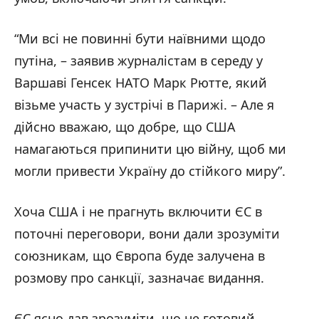
“Ми всі не повинні бути наївними щодо
путіна, – заявив журналістам в середу у
Варшаві Генсек НАТО Марк Рютте, який
візьме участь у зустрічі в Парижі. – Але я
дійсно вважаю, що добре, що США
намагаються припинити цю війну, щоб ми
могли привести Україну до стійкого миру”.
Хоча США і не прагнуть включити ЄС в
поточні переговори, вони дали зрозуміти
союзникам, що Європа буде залучена в
розмову про санкції, зазначає видання.
ЄС ясно дав зрозуміти, що не готовий