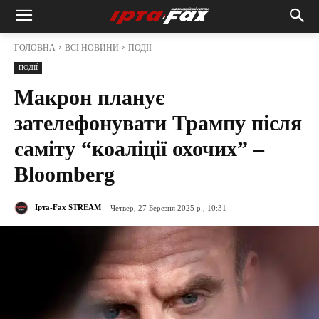
ГОЛОВНА
ВСІ НОВИНИ
ПОДІЇ
ПОДІЇ
Макрон планує
зателефонувати Трампу після
саміту “коаліції охочих” –
Bloomberg
Ірта-Fax STREAM
Четвер, 27 Березня 2025 р., 10:31