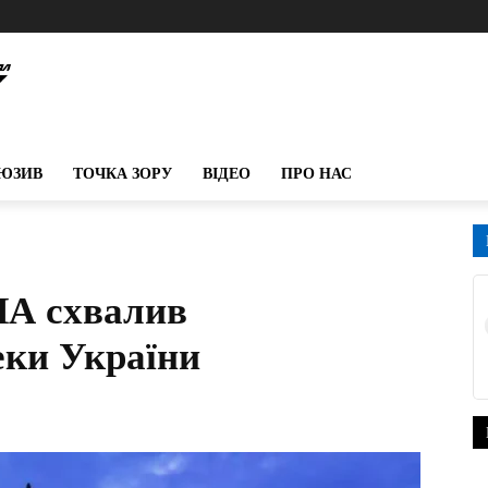
ЮЗИВ
ТОЧКА ЗОРУ
ВІДЕО
ПРО НАС
ША схвалив
еки України