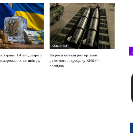
ВАЖЛИВО
 Україні 1,4 млрд євро з
На росії почали розгортання
 заморожених активів рф
ракетного підрозділу КНДР –
розвідка