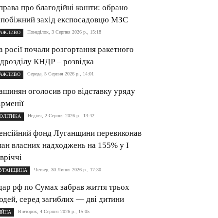
права про благодійні кошти: обрано
апобіжний захід експосадовцю МЗС
Понеділок, 3 Серпня 2026 р., 15:18
АЖЛИВО
а росії почали розгортання ракетного
ідрозділу КНДР – розвідка
Середа, 5 Серпня 2026 р., 14:01
АЖЛИВО
ашинян оголосив про відставку уряду
ірменії
Неділя, 2 Серпня 2026 р., 13:42
ОЛІТИКА
енсійний фонд Луганщини перевиконав
лан власних надходжень на 155% у І
івріччі
Четвер, 30 Липня 2026 р., 17:30
УГАНЩИНА
дар рф по Сумах забрав життя трьох
юдей, серед загиблих — дві дитини
Вівторок, 4 Серпня 2026 р., 15:05
ІЙНА