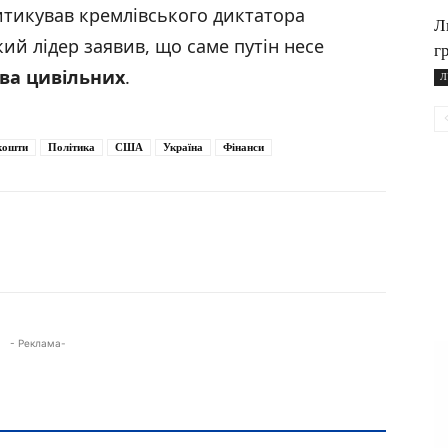
итикував кремлівського диктатора
Л
ий лідер заявив, що саме путін несе
г
тва цивільних
.
Л
кошти
Політика
США
Україна
Фінанси
- Реклама-