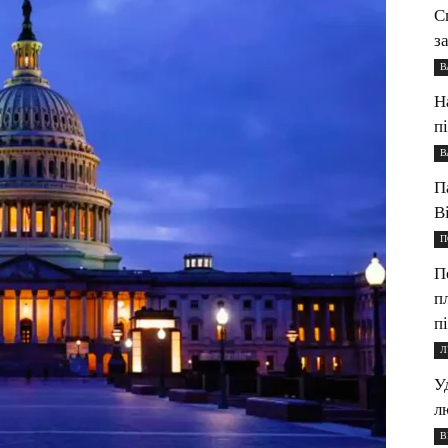
С
з
В
Н
п
В
П
В
П
П
п
п
Л
У
л
В