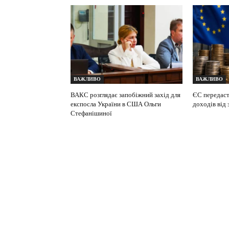
ВАЖЛИВО
ВАЖЛИВО
ВАКС розглядає запобіжний захід для
ЄС передасть
експосла України в США Ольги
доходів від
Стефанішиної