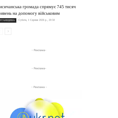
исичанська громада спрямує 745 тисяч
ривень на допомогу військовим
Субота, 1 Серпня 2026 р., 20:50
УГАНЩИНА
- Реклама-
- Реклама-
- Реклама -