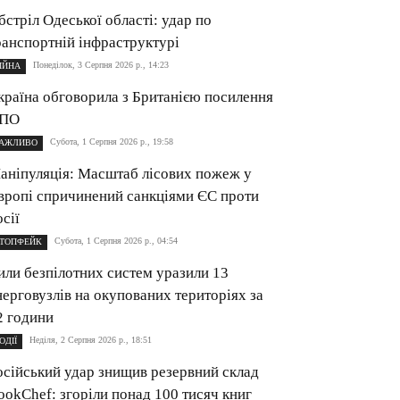
бстріл Одеської області: удар по
ранспортній інфраструктурі
Понеділок, 3 Серпня 2026 р., 14:23
ІЙНА
країна обговорила з Британією посилення
ПО
Субота, 1 Серпня 2026 р., 19:58
АЖЛИВО
аніпуляція: Масштаб лісових пожеж у
вропі спричинений санкціями ЄС проти
осії
Субота, 1 Серпня 2026 р., 04:54
ТОПФЕЙК
или безпілотних систем уразили 13
нерговузлів на окупованих територіях за
2 години
Неділя, 2 Серпня 2026 р., 18:51
ОДІЇ
осійський удар знищив резервний склад
ookChef: згоріли понад 100 тисяч книг