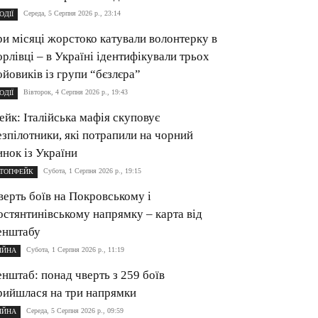
Середа, 5 Серпня 2026 р., 23:14
ОДІЇ
ри місяці жорстоко катували волонтерку в
орлівці – в Україні ідентифікували трьох
ойовиків із групи “бєзлєра”
Вівторок, 4 Серпня 2026 р., 19:43
ОДІЇ
ейк: Італійська мафія скуповує
езпілотники, які потрапили на чорний
инок із України
Субота, 1 Серпня 2026 р., 19:15
ТОПФЕЙК
верть боїв на Покровському і
остянтинівському напрямку – карта від
енштабу
Субота, 1 Серпня 2026 р., 11:19
ІЙНА
енштаб: понад чверть з 259 боїв
рийшлася на три напрямки
Середа, 5 Серпня 2026 р., 09:59
ІЙНА