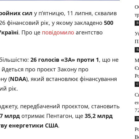
О
бройних сил
у пʼятницю, 11 липня, схвалив
т
6 фінансовий рік, у якому закладено
500
В
країні
. Про це
повідомило
агентство
У
П
В
 більшістю:
26 голосів
«ЗА» проти 1
, що не
М
Є
і йдеться про проєкт Закону про
Р
ну (
NDAA
), який встановлює фінансування
С
й рік.
С
е
юджету, передбачений проєктом, становить
7
,7 млрд
отримає Пентагон, ще
35,2 млрд
П
тву енергетики США
.
Р
B