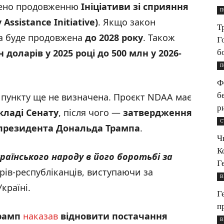
ілено продовженню
Ініціативи
зі
сприяння
П
 Assistance Initiative)
. Якщо закон
Т
на буде продовжена
до 2028 року
. Також
Г
н доларів у 2025 році до 500 млн у 2026-
б
П
Ф
б
 пункту ще не визначена. Проєкт NDAA має
р
кладі Сенату
, після чого —
затвердження
С
 президента Дональда Трампа
.
Ч
К
аїнського народу в його боротьбі за
Г
рів-республіканців, виступаючи за
В
країні.
Г
п
рамп
наказав
відновити постачання
В