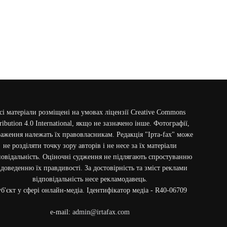
сі матеріали розміщені на умовах ліцензії Creative Commons
ribution 4.0 International, якщо не зазначено інше. Фотографії,
аження належать їх правовласникам. Редакція "Ірта-fax" може
не розділяти точку зору авторів і не несе за їх матеріали
повідальність. Оціночні судження не підлягають спростуванню
 доведенню їх правдивості. За достовірність та зміст реклами
відповідальність несе рекламодавець.
б'єкт у сфері онлайн-медіа. Ідентифікатор медіа - R40-06709
e-mail:
admin@irtafax.com