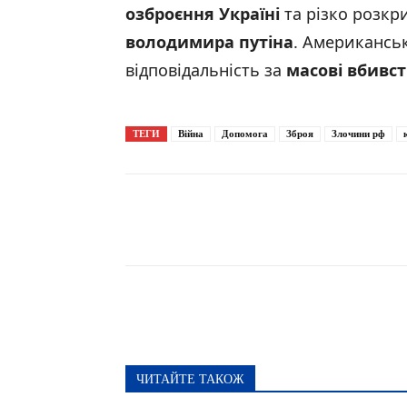
озброєння Україні
та різко розкр
володимира
путіна
. Американськ
відповідальність за
масові вбивс
ТЕГИ
Війна
Допомога
Зброя
Злочини рф
Поширити
ЧИТАЙТЕ ТАКОЖ