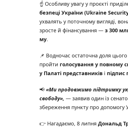
☝️ Особливу увагу у проєкті прид
безпеці
України
(Ukraine Security
ухвалять у поточному вигляді, во
зросте й фінансування —
з 300 мл
му
.
📌 Водночас остаточна доля цього
пройти
голосування у повному с
у Палаті представників
і
підпис
📢
«Ми продовжимо підтримку укр
свободу
»,
— заявив один із сенато
збереження пункту про допомогу У
👉 Нагадаємо, 8 липня
Дональд Т