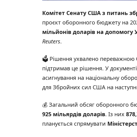
Комітет Сенату США з питань з
проєкт оборонного бюджету на 202
мільйонів доларів на допомогу У
Reuters
.
🗳️ Рішення ухвалено переважною
підтримав це рішення. У документ
асигнування на національну оборо
для Збройних сил США на наступни
💰 Загальний обсяг оборонного б
925 мільярдів доларів
. Із них
878
планується спрямувати
Міністерс