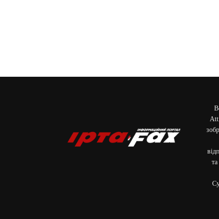
В
Att
зобр
від
та
Cу