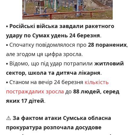
▪️
Російські війська завдали ракетного
удару по Сумах удень 2
4
березня
.
▪️ Спочатку повідомлялося про
28 поранених
,
але згодом ця цифра зросла.
▪️ Відомо, що під удар потрапили
житловий
сектор, школа та дитяча лікарня
.
▪️ Станом на вечір 24 березня
кількість
постраждалих зросла
до
88
людей
, серед
яких 17 дітей
.
⚠️
За фактом атаки Сумська обласна
прокуратура розпочала досудове