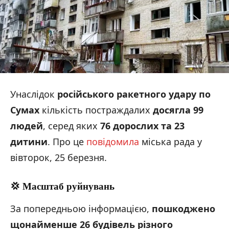
Унаслідок
російського ракетного удару по
Сумах
кількість постраждалих
досягла 99
людей
, серед яких
76 дорослих
та
23
дитини
. Про це
повідомила
міська рада у
вівторок, 25 березня.
💢 Масштаб руйнувань
За попередньою інформацією,
пошкоджено
щонайменше 26 будівель різного