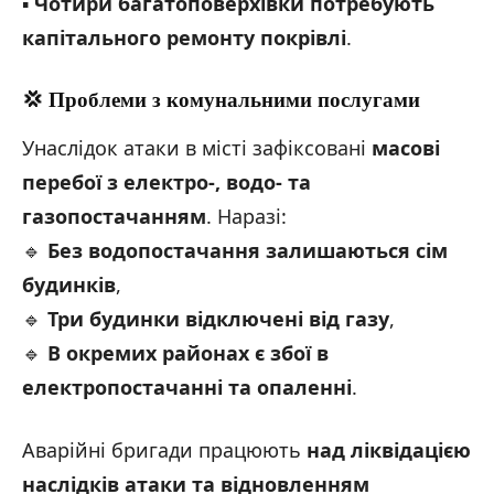
▪️
Чотири багатоповерхівки потребують
капітального ремонту покрівлі
.
💢 Проблеми з комунальними послугами
Унаслідок атаки в місті зафіксовані
масові
перебої з електро-, водо- та
газопостачанням
. Наразі:
🔹
Без водопостачання залишаються сім
будинків
,
🔹
Три будинки відключені від газу
,
🔹
В окремих районах є збої в
електропостачанні та опаленні
.
Аварійні бригади працюють
над ліквідацією
наслідків атаки та відновленням