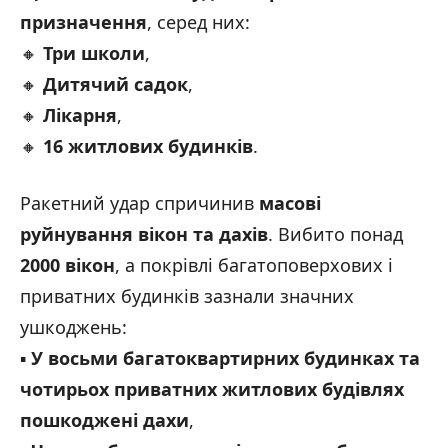
призначення
, серед них:
🔸
Три школи
,
🔸
Дитячий садок
,
🔸
Лікарня
,
🔸
16 житлових будинків
.
Ракетний удар спричинив
масові
руйнування вікон та дахів
. Вибито понад
2000 вікон
, а покрівлі багатоповерхових і
приватних будинків зазнали значних
ушкоджень:
▪️
У восьми багатоквартирних будинках та
чотирьох приватних житлових будівлях
пошкоджені дахи
,