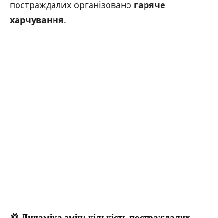
постраждалих організовано
гаряче
харчування
.
💢 Динаміка змін: кількість постраждалих