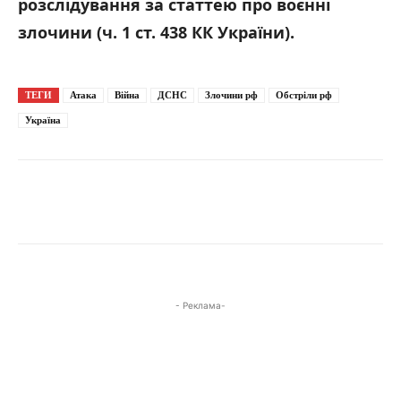
розслідування за статтею про воєнні
злочини (ч. 1 ст. 438 КК України).
ТЕГИ
Атака
Війна
ДСНС
Злочини рф
Обстріли рф
Україна
- Реклама-