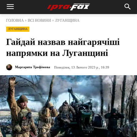
ГОЛОВНА
ВСІ НОВИНИ
ЛУГАНЩИНА
ЛУГАНЩИНА
Гайдай назвав найгарячіші
напрямки на Луганщині
Маргарита Трофімова
Понеділок, 13 Лютого 2023 р., 16:39