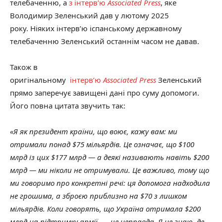
телебаченню, а
з інтерв’ю
Associated Press
, яке
Володимир Зеленський дав у лютому 2025
року. Ніяких інтерв’ю іспанському державному
телебаченню Зеленський останнім часом не давав.
Також в
оригінальному
інтерв’ю
Associated Press
Зеленський
прямо заперечує завищені дані про суму допомоги.
Його повна цитата звучить так:
«Я як президент країни, що воює, кажу вам: ми
отримали понад $75 мільярдів. Це означає, що $100
млрд із цих $177 млрд — а деякі називають навіть $200
млрд — ми ніколи не отримували. Це важливо, тому що
ми говоримо про конкретні речі: ця допомога надходила
не грошима, а зброєю приблизно на $70 з лишком
мільярдів. Коли говорять, що Україна отримала $200
млрд на підтримку армії, — це неправда. Я не знаю, де