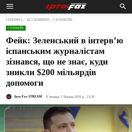
ГОЛОВНА
ВСІ НОВИНИ
СТОПФЕЙК
СТОПФЕЙК
Фейк: Зеленський в інтерв’ю
іспанським журналістам
зізнався, що не знає, куди
зникли $200 мільярдів
допомоги
Ірта-Fax STREAM
П’ятниця, 5 Червня 2026 р., 23:20