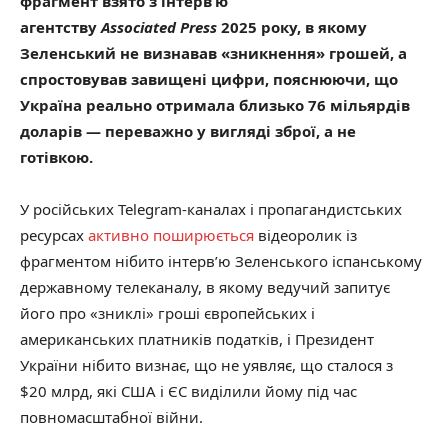
фрагмент взято з інтерв’ю
агентству
Associated Press
2025 року, в якому
Зеленський не визнавав «зникнення» грошей, а
спростовував завищені цифри, пояснюючи, що
Україна реально отримала близько 76 мільярдів
доларів — переважно у вигляді зброї, а не
готівкою.
У російських Telegram-каналах і пропагандистських
ресурсах
активно поширюється
відеоролик із
фрагментом нібито інтерв’ю Зеленського іспанському
державному телеканалу, в якому ведучий запитує
його про «зниклі» гроші європейських і
американських платників податків, і Президент
України нібито визнає, що не уявляє, що сталося з
$20 млрд, які США і ЄС виділили йому під час
повномасштабної війни.