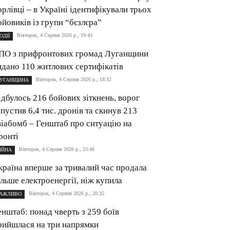
орлівці – в Україні ідентифікували трьох
ойовиків із групи “бєзлєра”
Вівторок, 4 Серпня 2026 р., 19:43
ОДІЇ
ПО з прифронтових громад Луганщини
идано 110 житлових сертифікатів
Вівторок, 4 Серпня 2026 р., 18:32
УГАНЩИНА
ідбулось 216 бойових зіткнень, ворог
апустив 6,4 тис. дронів та скинув 213
віабомб – Генштаб про ситуацію на
ронті
Вівторок, 4 Серпня 2026 р., 23:48
ІЙНА
країна вперше за тривалий час продала
ільше електроенергії, ніж купила
Вівторок, 4 Серпня 2026 р., 20:35
АЖЛИВО
енштаб: понад чверть з 259 боїв
рийшлася на три напрямки