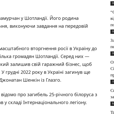
П
“
намурчан у Шотландії. Його родина
в
п
ічня, виконуючи завдання на передовій
П
З
п
масштабного вторгнення росії в Україну до
П
кілька громадян Шотландії. Серед них —
О
, який залишив свій гаражний бізнес, щоб
С
У грудні 2022 року в Україні загинув ще
п
Джонатан Шенкін із Глазго.
Л
С
відомо про загибель 25-річного білоруса з
з
 у складі Інтернаціонального легіону.
В
Т