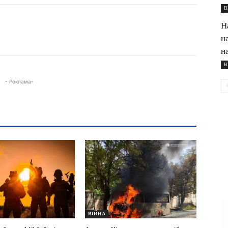
В
Н
н
н
В
- Реклама-
ВІЙНА