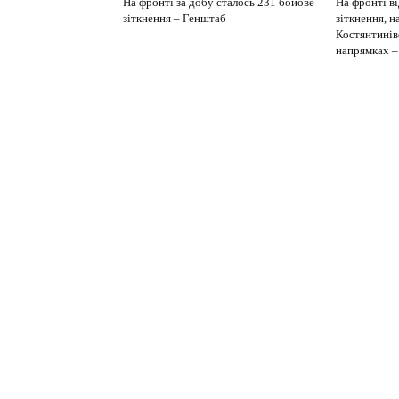
На фронті за добу сталось 231 бойове
На фронті в
зіткнення – Генштаб
зіткнення, н
Костянтинів
напрямках –