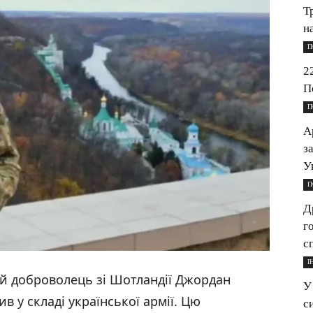
Т
н
П
2
П
П
А
з
У
П
Д
г
с
І
ний доброволець зі Шотландії Джордан
У
в у складі української армії. Цю
с