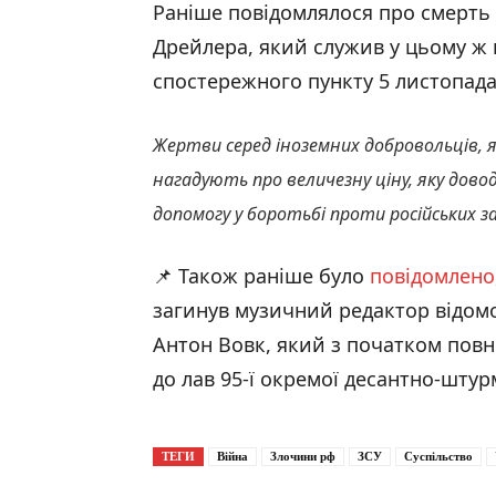
Раніше повідомлялося про смерть 
Дрейлера, який служив у цьому ж п
спостережного пункту 5 листопада
Жертви серед іноземних добровольців, я
нагадують про величезну ціну, яку дов
допомогу у боротьбі проти російських з
📌 Також раніше було
повідомлено
загинув музичний редактор відом
Антон Вовк, який з початком пов
до лав 95-ї окремої десантно-штур
ТЕГИ
Війна
Злочини рф
ЗСУ
Суспільство