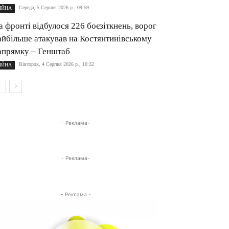
Середа, 5 Серпня 2026 р., 09:59
ІЙНА
а фронті відбулося 226 боєзіткнень, ворог
айбільше атакував на Костянтинівському
апрямку – Генштаб
Вівторок, 4 Серпня 2026 р., 10:32
ІЙНА
- Реклама-
- Реклама-
- Реклама -