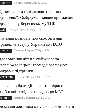
Середа, 5 Серпня 2026 р., 12:26
ОЛІТИКА
Одним кліком позбавляли законних
ідстрочок”: Омбудсман заявив про масові
орушення у Берегівському ТЦК
Субота, 8 Серпня 2026 р., 14:25
ОДІЇ
алужний розповів про своє бачення
ерспектив вступу України до НАТО
Вівторок, 4 Серпня 2026 р., 12:04
ОЛІТИКА
здоровлення дітей з Рубіжного та
іверськодонецька: громади реалізують
рограми підтримки
Неділя, 2 Серпня 2026 р., 17:42
УГАНЩИНА
права про благодійні кошти: обрано
апобіжний захід експосадовцю МЗС
Понеділок, 3 Серпня 2026 р., 15:18
АЖЛИВО
ри місяці жорстоко катували волонтерку в