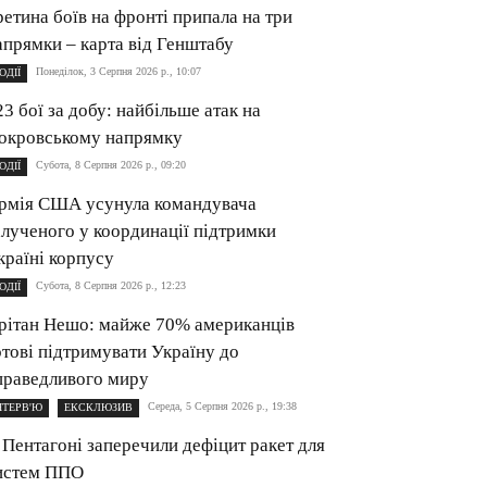
ретина боїв на фронті припала на три
апрямки – карта від Генштабу
Понеділок, 3 Серпня 2026 р., 10:07
ОДІЇ
23 бої за добу: найбільше атак на
окровському напрямку
Субота, 8 Серпня 2026 р., 09:20
ОДІЇ
рмія США усунула командувача
алученого у координації підтримки
країні корпусу
Субота, 8 Серпня 2026 р., 12:23
ОДІЇ
рітан Нешо: майже 70% американців
отові підтримувати Україну до
праведливого миру
Середа, 5 Серпня 2026 р., 19:38
НТЕРВ'Ю
ЕКСКЛЮЗИВ
 Пентагоні заперечили дефіцит ракет для
истем ППО