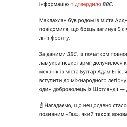
інформацію
підтвердило
BBC
.
Маклахлан був родом із міста Ард
повідомила, що боєць загинув 5 с
лінії фронту.
За даними
BBC
, із початком повно
лав української армії долучилося 
механік із міста Буггар Адам Еніс
вступити до міжнародного легіону. 
один доброволець із Шотландії — 
☝️ Нагадаємо, що нещодавно стало 
позивним «Газ», який також воював