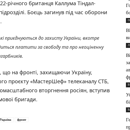
22-річного британця Каллума Тіндал-
Г
ідрозділі. Боєць загинув під час оборони
б
.
П
В
в
кі приєднуються до захисту України, вкотре
Л
одиться платити за свободу та про неоціненну
В
агарбників.
з
а
, що на фронті, захищаючи Україну,
ф
ого проєкту «МастерШеф» телеканалу СТБ,
В
номасштабного вторгнення росіян, вступив
У
мової бригади.
б
В
Г
Україна
фронт
п