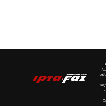
В
Att
зобр
від
та
Cу