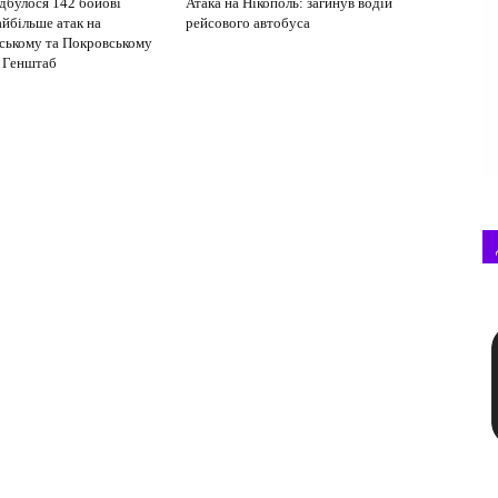
ідбулося 142 бойові
Атака на Нікополь: загинув водій
айбільше атак на
рейсового автобуса
ському та Покровському
 Генштаб