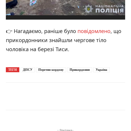
👉 Нагадаємо, раніше було
повідомлено
, що
прикордонники знайшли чергове тіло
чоловіка на березі Тиси.
ТЕГИ
ДПСУ
Перетин кордону
Прикордоння
Україна
48 чоловіків планували перетнути кордон у кузові вантажівки
- Реклама-