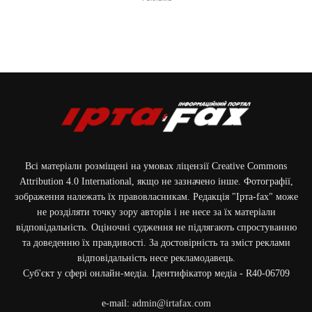
ДПСУ спільно з правоохоронцями затримали 48 чоловіків
Всі матеріали розміщені на умовах ліцензії Creative Commons
Attribution 4.0 International, якщо не зазначено інше. Фотографії,
зображення належать їх правовласникам. Редакція "Ірта-fax" може
не розділяти точку зору авторів і не несе за їх матеріали
відповідальність. Оціночні судження не підлягають спростуванню
та доведенню їх правдивості. За достовірність та зміст реклами
відповідальність несе рекламодавець.
На Одещині 48 чоловіків планували перетин державного кордону
Cуб'єкт у сфері онлайн-медіа. Ідентифікатор медіа - R40-06709
e-mail:
admin@irtafax.com