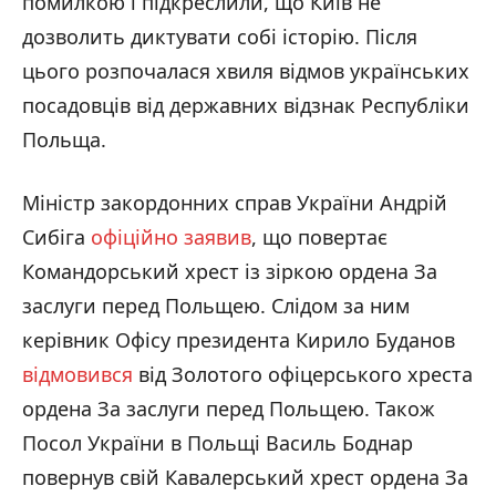
помилкою і підкреслили, що Київ не
дозволить диктувати собі історію. Після
цього розпочалася хвиля відмов українських
посадовців від державних відзнак Республіки
Польща.
Міністр закордонних справ України Андрій
Сибіга
офіційно заявив
, що повертає
Командорський хрест із зіркою ордена За
заслуги перед Польщею. Слідом за ним
керівник Офісу президента Кирило Буданов
відмовився
від Золотого офіцерського хреста
ордена За заслуги перед Польщею. Також
Посол України в Польщі Василь Боднар
повернув свій Кавалерський хрест ордена За