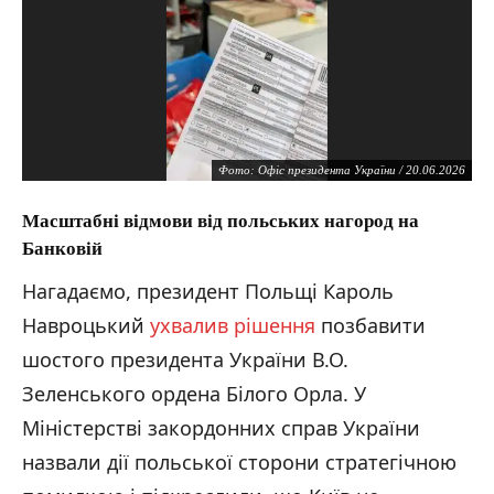
Фото: Офіс президента України / 20.06.2026
Масштабні відмови від польських нагород на
Банковій
Нагадаємо, президент Польщі Кароль
Навроцький
ухвалив рішення
позбавити
шостого президента України В.О.
Зеленського ордена Білого Орла. У
Міністерстві закордонних справ України
назвали дії польської сторони стратегічною
Фото: Офіс президента України / 20.06.2026