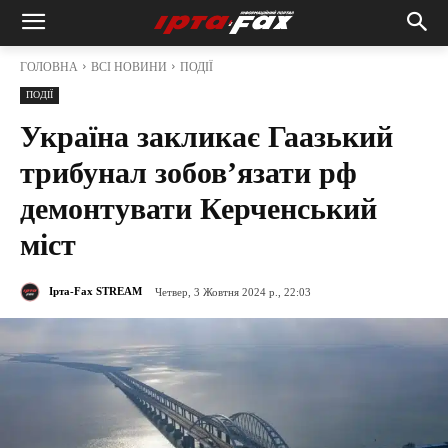
ГОЛОВНА
ВСІ НОВИНИ
ПОДІЇ
ПОДІЇ
Україна закликає Гаазький
трибунал зобов’язати рф
демонтувати Керченський
міст
Ірта-Fax STREAM
Четвер, 3 Жовтня 2024 р., 22:03