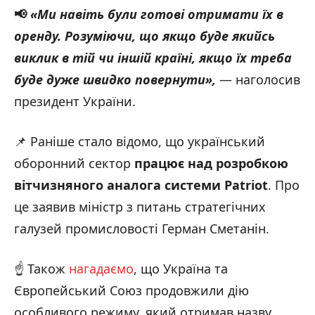
📢
«Ми навіть були готові отримати їх в
оренду. Розуміючи, що якщо буде якийсь
виклик в тій чи іншій країні, якщо їх треба
буде дуже швидко повернути»,
— наголосив
президент України.
📌 Раніше стало відомо, що український
оборонний сектор
працює над розробкою
вітчизняного аналога системи Patriot
. Про
це заявив міністр з питань стратегічних
галузей промисловості Герман Сметанін.
☝️ Також
нагадаємо
, що Україна та
Європейський Союз продовжили дію
особливого режиму, який отримав назву