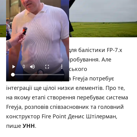
Ракета-перехоплювач для балістики FP-7.x
пройшла необхідні випробування. Але
створення пан’європейського
антибалістичного щита Freyja потребує
інтеграції ще цілої низки елементів. Про те,
на якому етапі створення перебуває система
Freyja, розповів співзасновник та головний
конструктор Fire Point Денис Штілерман,
пише
УНН
.