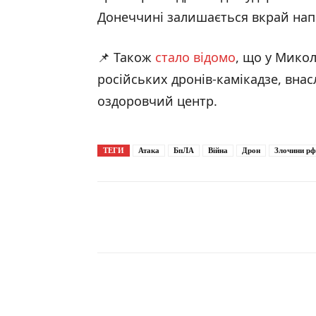
Донеччині залишається вкрай на
📌 Також
стало відомо
, що у Микол
російських дронів-камікадзе, вна
оздоровчий центр.
ТЕГИ
Атака
БпЛА
Війна
Дрон
Злочини рф
Поширити