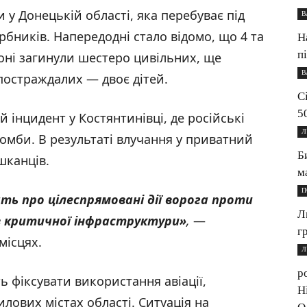
и у Донецькій області, яка перебуває під
В
бників. Напередодні стало відомо, що 4 та
Н
п
гіоні загинули шестеро цивільних, ще
В
постраждалих — двоє дітей.
С
5
 інцидент у Костянтинівці, де російські
Л
бомби. В результаті влучання у приватний
Б
шканців.
м
П
ать про цілеспрямовані дії ворога проти
Л
ів критичної інфраструктури»
,
—
г
місцях.
Л
р
 фіксувати використання авіації,
Н
тилових містах області. Ситуація на