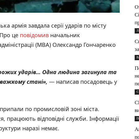
О
С
п
ька армія завдала серії ударів по місту
Л
 Про це
повідомив
начальник
С
адміністрації (МВА) Олександр Гончаренко
з
В
П
рожих ударів… Одна людина загинула та
н
 важкому стані»,
— написав посадовець у
п
С
С
 припали по промисловій зоні міста.
в
я, працюють відповідні служби. Інформації
П
руктури наразі немає.
А
п