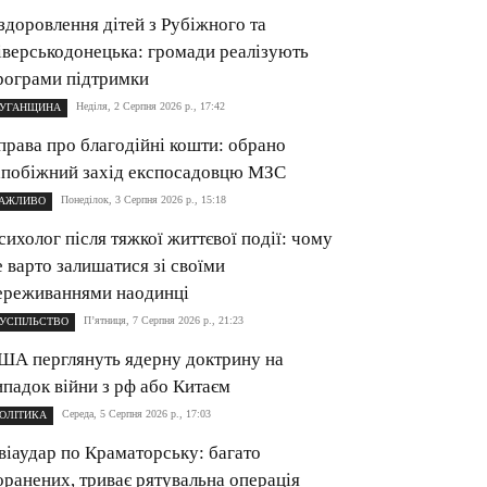
здоровлення дітей з Рубіжного та
іверськодонецька: громади реалізують
рограми підтримки
Неділя, 2 Серпня 2026 р., 17:42
УГАНЩИНА
права про благодійні кошти: обрано
апобіжний захід експосадовцю МЗС
Понеділок, 3 Серпня 2026 р., 15:18
АЖЛИВО
сихолог після тяжкої життєвої події: чому
е варто залишатися зі своїми
ереживаннями наодинці
П’ятниця, 7 Серпня 2026 р., 21:23
УСПІЛЬСТВО
ША перглянуть ядерну доктрину на
ипадок війни з рф або Китаєм
Середа, 5 Серпня 2026 р., 17:03
ОЛІТИКА
віаудар по Краматорську: багато
оранених, триває рятувальна операція