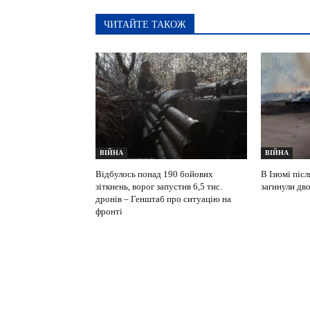
ЧИТАЙТЕ ТАКОЖ
ВІЙНА
ВІЙНА
Відбулось понад 190 бойових
В Ізюмі післ
зіткнень, ворог запустив 6,5 тис.
загинули дв
дронів – Генштаб про ситуацію на
фронті