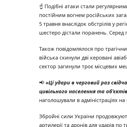
☝️ Подібні атаки стали регулярним
постійним вогнем російських загар
5 травня внаслідок обстрілів у ре
шестеро дістали поранень. Серед 
Також повідомлялося про трагічний
війська скинули дві керовані авіа
сектор загинули троє місцевих ме
📢
«Ці удари в черговий раз свідч
цивільного населення та об’єкт
наголошували в адміністраціях на 
Збройні сили України продовжують
артилерії та дронів для ударів по 