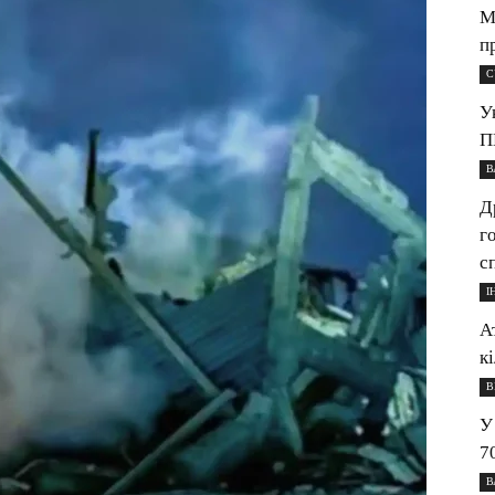
М
п
С
У
П
В
Д
г
с
І
А
к
В
У
7
В