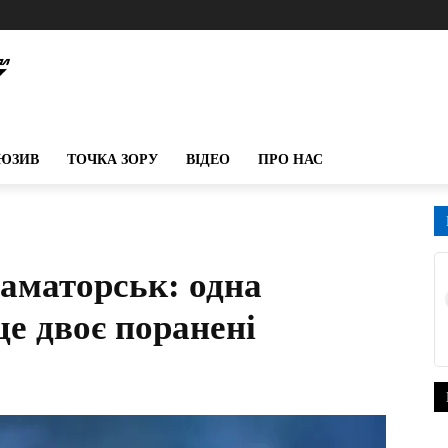
ЮЗИВ
ТОЧКА ЗОРУ
ВІДЕО
ПРО НАС
раматорськ: одна
е двоє поранені