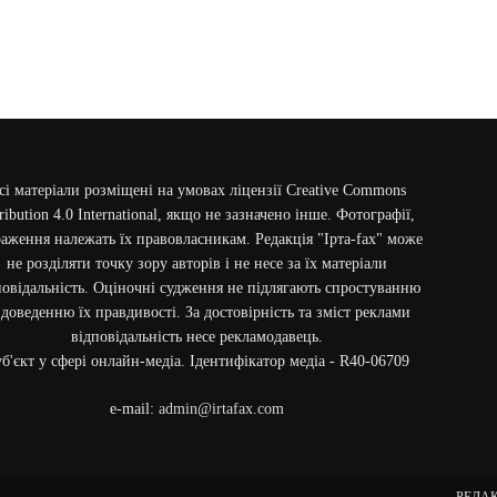
сі матеріали розміщені на умовах ліцензії Creative Commons
ribution 4.0 International, якщо не зазначено інше. Фотографії,
аження належать їх правовласникам. Редакція "Ірта-fax" може
не розділяти точку зору авторів і не несе за їх матеріали
повідальність. Оціночні судження не підлягають спростуванню
 доведенню їх правдивості. За достовірність та зміст реклами
відповідальність несе рекламодавець.
б'єкт у сфері онлайн-медіа. Ідентифікатор медіа - R40-06709
e-mail:
admin@irtafax.com