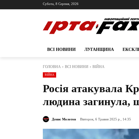
Субота, 8 Серпня, 2026
ВСІ НОВИНИ
ЛУГАНЩИНА
ЕКСКЛ
ГОЛОВНА
ВСІ НОВИНИ
ВІЙНА
ВІЙНА
Росія атакувала К
людина загинула, щ
Денис Молотов
Вівторок, 6 Травня 2025 р., 14:35