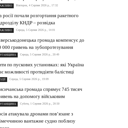
Вівторок, 4 Серпня 2026 р., 17:32
АЖЛИВО
а росії почали розгортання ракетного
ідрозділу КНДР – розвідка
Середа, 5 Серпня 2026 р., 14:01
АЖЛИВО
іверськодонецька громада компенсує до
0 000 гривень на зубопротезування
Середа, 5 Серпня 2026 р., 20:49
УГАНЩИНА
ити по пускових установках: які Україна
ає можливості протидіяти балістиці
Середа, 5 Серпня 2026 р., 19:09
ОДІЇ
исичанська громада спрямує 745 тисяч
ривень на допомогу військовим
Субота, 1 Серпня 2026 р., 20:50
УГАНЩИНА
осія атакувала дронами пов’язане з
імеччиною вантажне судно поблизу