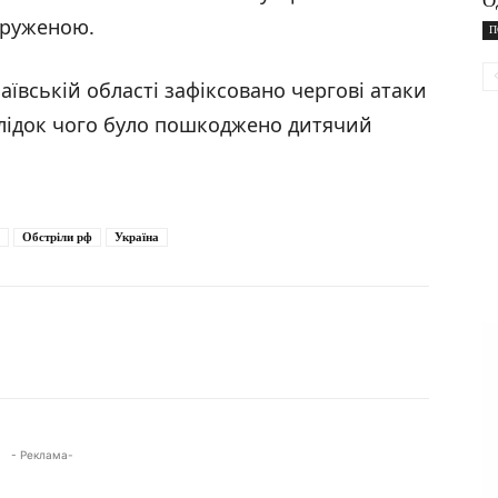
О
пруженою.
П
аївській області зафіксовано чергові атаки
слідок чого було пошкоджено дитячий
Обстріли рф
Україна
- Реклама-