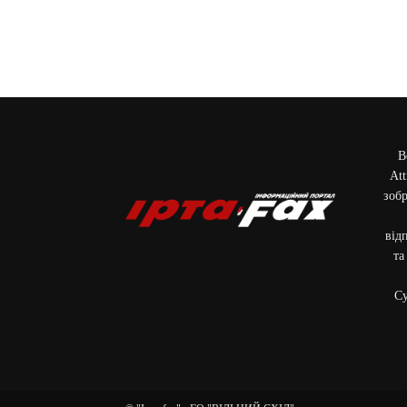
В
Att
зобр
від
та
Cу