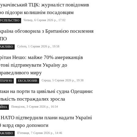
укачівський ТЦК: журналіст повідомив
ро підозри колишнім посадовцям
Четвер, 6 Серпня 2026 р., 17:02
УСПІЛЬСТВО
країна обговорила з Британією посилення
ПО
Субота, 1 Серпня 2026 р., 19:58
АЖЛИВО
рітан Нешо: майже 70% американців
отові підтримувати Україну до
праведливого миру
Середа, 5 Серпня 2026 р., 19:38
НТЕРВ'Ю
ЕКСКЛЮЗИВ
таки на порти та цивільні судна Одещини:
ількість постраждалих зросла
Понеділок, 3 Серпня 2026 р., 16:54
ІЙНА
 НАТО підтвердили плани надати Україні
0 млрд євро допомоги
П’ятниця, 7 Серпня 2026 р., 14:46
АЖЛИВО