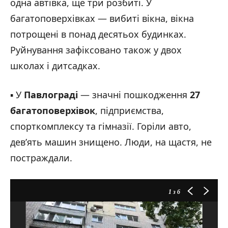
одна автівка, ще три розбиті. У
багатоповерхівках — вибиті вікна, вікна
потрощені в понад десятьох будинках.
Руйнування зафіксовано також у двох
школах і дитсадках.
▪️ У
Павлограді
— значні пошкодження
27
багатоповерхівок
, підприємства,
спорткомплексу та гімназії. Горіли авто,
дев’ять машин знищено. Люди, на щастя, не
постраждали.
1
з 6