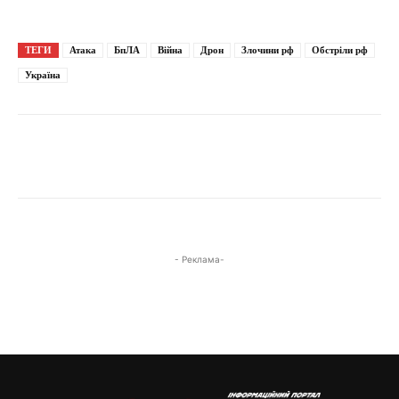
ТЕГИ
Атака
БпЛА
Війна
Дрон
Злочини рф
Обстріли рф
Україна
- Реклама-