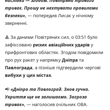
наслідки — згодом. Повітряна тривога
триває. Прошу не нехтувати правилами
безпеки
»
,
— попередив Лисак у нічному
зверненні.
🔺 За даними Повітряних сил, о 03:51 було
зафіксовано
ризик авіаційних ударів
у
прифронтових областях. Згодом повідомили
про рух ракет у напрямку
Дніпра
та
Павлограда
, а пізніше підтвердили чергові
вибухи у цих містах
.
📢
«Дніпро та Павлоград. Знов гучно.
Укриття ще не залишаємо. Загроза
триває
»,
— наголосив очільник ОВА.