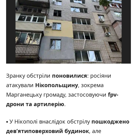
Зранку обстріли
поновилися
: росіяни
атакували
Нікопольщину
, зокрема
Марганецьку громаду, застосовуючи
fpv-
дрони та артилерію
.
▪️ У Нікополі внаслідок обстрілу
пошкоджено
дев’ятиповерховий будинок
, але