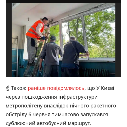
☝️ Також
раніше повідомлялось
, що У Києві
через пошкодження інфраструктури
метрополітену внаслідок нічного ракетного
обстрілу 6 червня тимчасово запускався
дублюючий автобусний маршрут.