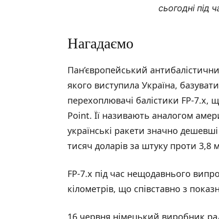
сьогодні під 
Нагадаємо
Пан’європейський антибалістичний
якого виступила Україна, базувати
перехоплювачі балістики FP-7.x, 
Point. Її називають аналогом амер
українські ракети значно дешевші 
тисяч доларів за штуку проти 3,8 
FP-7.x під час нещодавнього випр
кілометрів, що співставно з показ
16 червня німецький виробник ра