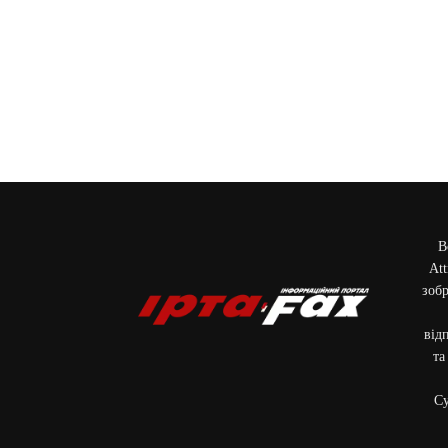
В
Att
зобр
від
та
Cу