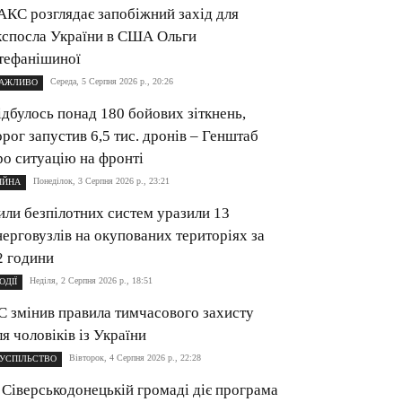
АКС розглядає запобіжний захід для
кспосла України в США Ольги
тефанішиної
Середа, 5 Серпня 2026 р., 20:26
АЖЛИВО
ідбулось понад 180 бойових зіткнень,
орог запустив 6,5 тис. дронів – Генштаб
ро ситуацію на фронті
Понеділок, 3 Серпня 2026 р., 23:21
ІЙНА
или безпілотних систем уразили 13
нерговузлів на окупованих територіях за
2 години
Неділя, 2 Серпня 2026 р., 18:51
ОДІЇ
С змінив правила тимчасового захисту
ля чоловіків із України
Вівторок, 4 Серпня 2026 р., 22:28
УСПІЛЬСТВО
 Сіверськодонецькій громаді діє програма