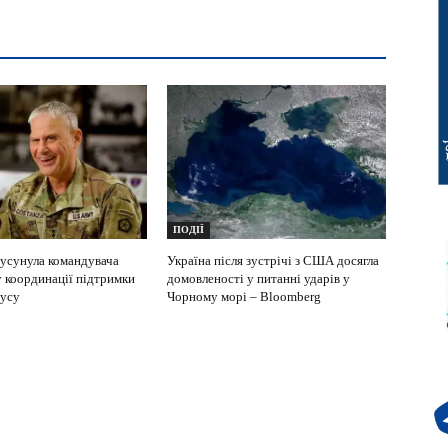
ПОДІЇ
усунула командувача
Україна після зустрічі з США досягла
у координації підтримки
домовленості у питанні ударів у
пусу
Чорному морі – Bloomberg