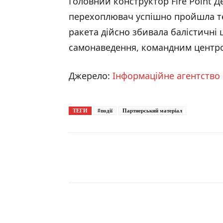
Головний конструктор Fire Point 
перехоплювач успішно пройшла тес
ракета дійсно збивала балістичні ц
самонаведення, командним центро
Джерело:
Інформаційне агентство 
ТЕГИ
#події
Партнерський матеріал
Поширити