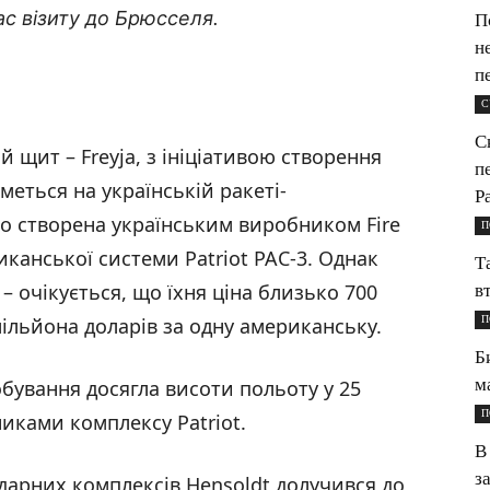
час візиту до Брюсселя.
П
н
п
С
С
 щит – Freyja, з ініціативою створення
п
меться на українській ракеті-
P
що створена українським виробником Fire
П
иканської системи Patriot PAC-3. Однак
Т
– очікується, що їхня ціна близько 700
в
П
мільйона доларів за одну американську.
Б
м
обування досягла висоти польоту у 25
П
никами комплексу Patriot.
В
з
дарних комплексів Hensoldt долучився до