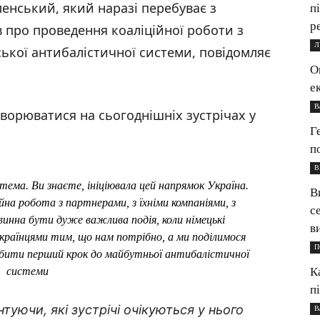
енський, який наразі перебуває з
п
р
в про проведення коаліційної роботи з
Л
ької антибалістичної системи, повідомляє
О
е
В
ворюватися на сьогоднішніх зустрічах у
Г
п
В
ема. Ви знаєте, ініціювала цей напрямок Україна.
В
йна робота з партнерами, з їхніми компаніями, з
с
повинна бути дуже важлива подія, коли німецькі
в
країнцями тим, що нам потрібно, а ми поділимося
П
обити перший крок до майбутньої антибалістичної
К
системи
п
туючи, які зустрічі очікуються у нього
В