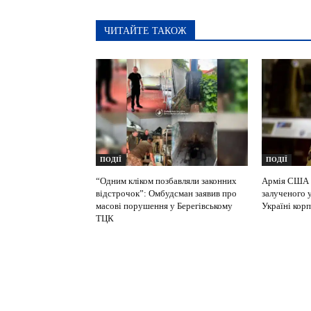
ЧИТАЙТЕ ТАКОЖ
ПОДІЇ
ПОДІЇ
“Одним кліком позбавляли законних
Армія США 
відстрочок”: Омбудсман заявив про
залученого 
масові порушення у Берегівському
Україні кор
ТЦК