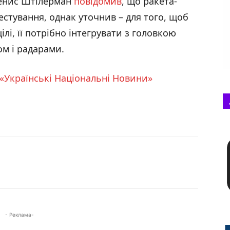
Денис Штілерман
повідомив
, що ракета-
тування, однак уточнив – для того, щоб
ілі, її потрібно інтегрувати з головкою
м і радарами.
«Українські Національні Новини»
- Реклама-