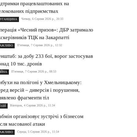
ідтримки працевлаштованих на
елокованих підприємствах
Четвер, 6 Серпня 2026 р., 20:33
УГАНЩИНА
перація «Чесний призов»: ДБР затримало
кскерівників ТЦК на Закарпатті
П’ятниця, 7 Серпня 2026 р., 12:32
АЖЛИВО
енштаб: за добу 233 бої, ворог застосував
онад 10 тис. дронів
П’ятниця, 7 Серпня 2026 р., 08:53
ІЙНА
ибухи на полігоні у Хмельницькому:
еред версій – диверсія і порушення,
иявлено фрагменти тіл
Вівторок, 4 Серпня 2026 р., 11:34
ОДІЇ
абмін організовує зустрічі з бізнесом
ісля масованої атаки
Середа, 5 Серпня 2026 р., 11:54
АЖЛИВО