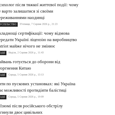
сихолог після тяжкої життєвої події: чому
е варто залишатися зі своїми
ереживаннями наодинці
П’ятниця, 7 Серпня 2026 р., 21:23
УСПІЛЬСТВО
кладнощі сертифікації: чому відмова
ередати Україні ліцензію на виробництво
atriot майже нічого не змінює
Неділя, 2 Серпня 2026 р., 11:43
ОДІЇ
айвань готується до оборони від
торгнення Китаю
Середа, 5 Серпня 2026 р., 13:13
ОДІЇ
ити по пускових установках: які Україна
ає можливості протидіяти балістиці
Середа, 5 Серпня 2026 р., 19:09
ОДІЇ
 Ізюмі після російського обстрілу
агинули двоє цивільних