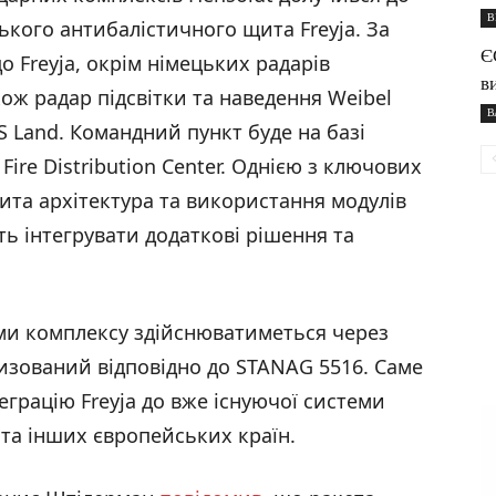
В
ького антибалістичного щита Freyja. За
Є
о Freyja, окрім німецьких радарів
в
ож радар підсвітки та наведення Weibel
В
 Land. Командний пункт буде на базі
ire Distribution Center. Однією з ключових
ита архітектура та використання модулів
ть інтегрувати додаткові рішення та
ми комплексу здійснюватиметься через
тизований відповідно до STANAG 5516. Саме
еграцію Freyja до вже існуючої системи
та інших європейських країн.