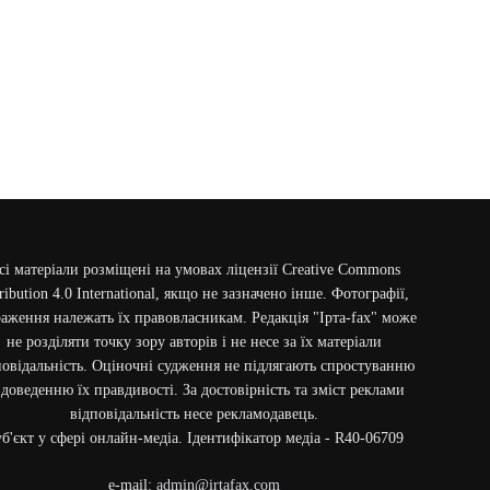
сі матеріали розміщені на умовах ліцензії Creative Commons
ribution 4.0 International, якщо не зазначено інше. Фотографії,
аження належать їх правовласникам. Редакція "Ірта-fax" може
не розділяти точку зору авторів і не несе за їх матеріали
повідальність. Оціночні судження не підлягають спростуванню
 доведенню їх правдивості. За достовірність та зміст реклами
відповідальність несе рекламодавець.
б'єкт у сфері онлайн-медіа. Ідентифікатор медіа - R40-06709
e-mail:
admin@irtafax.com