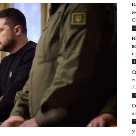
В
е
С
В
В
в
п
В
С
е
7
П
Є
д
С
У