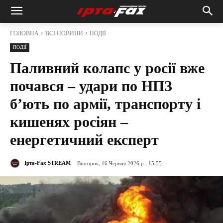
ГОЛОВНА
ВСІ НОВИНИ
ПОДІЇ
ПОДІЇ
Паливний колапс у росії вже
почався – удари по НПЗ
б’ють по армії, транспорту і
кишенях росіян –
енергетичний експерт
Ірта-Fax STREAM
Вівторок, 16 Червня 2026 р., 15:55