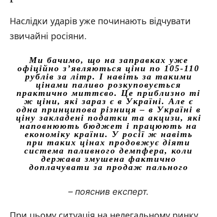
Наслідки ударів уже починають відчувати
звичайні росіяни.
Ми бачимо, що на заправках уже
офіційно з’являються ціни по 105-110
рублів за літр. І навіть за такими
цінами паливо розкуповується
практично миттєво. Це приблизно ті
ж ціни, які зараз є в Україні. Але є
одна принципова різниця – в Україні в
ціну закладені податки та акцизи, які
наповнюють бюджет і працюють на
економіку країни. У росії ж навіть
при таких цінах продовжує діяти
система паливного демпфера, коли
держава змушена фактично
доплачувати за продаж пального
– пояснив експерт.
При цьому ситуація на нелегальному ринку