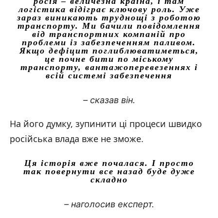
росія – величезна країна, і там
логістика відіграє ключову роль. Уже
зараз виникають труднощі з роботою
транспорту. Ми бачили повідомлення
від транспортних компаній про
проблеми із забезпеченням паливом.
Якщо дефіцит поглиблюватиметься,
це почне бити по міському
транспорту, вантажоперевезеннях і
всій системі забезпечення
– сказав він.
На його думку, зупинити ці процеси швидко
російська влада вже не зможе.
Ця історія вже почалася. І просто
так повернути все назад буде дуже
складно
– наголосив експерт.