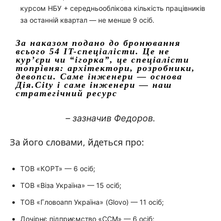
курсом НБУ + середньооблікова кількість працівників
за останній квартал — не менше 9 осіб.
За наказом подано до бронювання
всього 54 IT-спеціалісти. Це не
курʼєри чи “ігорка”, це спеціалісти
топрівня: архітектори, розробники,
девопси. Саме інженери — основа
Дія.City і саме інженери — наш
стратегічний ресурс
– зазначив Федоров.
За його словами, йдеться про:
ТОВ «КОРТ» — 6 осіб;
ТОВ «Віза Україна» — 15 осіб;
ТОВ «Гловоапп Україна» (Glovo) — 11 осіб;
Дочірнє підприємство «ССМ» — 6 осіб;