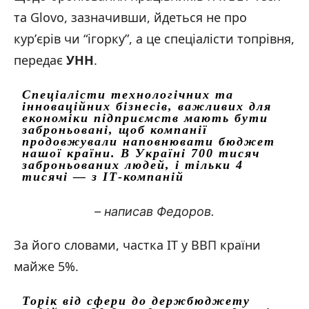
та Glovo, зазначивши, йдеться не про
курʼєрів чи “ігорку”, а це спеціалісти топрівня,
передає
УНН
.
Спеціалісти технологічних та
інноваційних бізнесів, важливих для
економіки підприємств мають бути
заброньовані, щоб компанії
продовжували наповнювати бюджет
нашої країни. В Україні 700 тисяч
заброньованих людей, і тільки 4
тисячі — з ІТ-компаній
– написав Федоров.
За його словами, частка ІТ у ВВП країни
майже 5%.
Торік від сфери до держбюджету