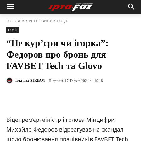
ГОЛОВНА
ВСІ НОВИНИ
ПОДІЇ
ПОДІЇ
“Не курʼєри чи ігорка”:
Федоров про бронь для
FAVBET Tech та Glovo
Ірта-Fax STREAM
П’ятниця, 17 Травня 2024 р., 19:18
Віцепрем’єр-міністр і голова Мінцифри
Михайло Федоров відреагував на скандал
щодо бронювання працівників FAVBET Tech