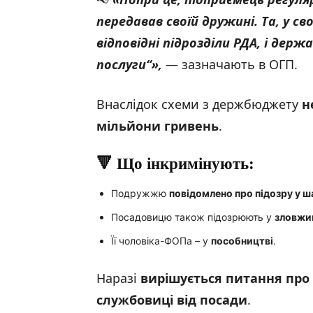
передавав своїй дружині. Та, у св
відповідні підрозділи РДА, і дер
послуги
“»
,
— зазначають в ОГП.
Внаслідок схеми з держбюджету
н
мільйони гривень
.
🔻
Що інкримінують:
Подружжю
повідомлено про підозру у ш
Посадовицю також підозрюють у
зловжи
Її чоловіка-ФОПа – у
пособництві
.
Наразі
вирішується питання про 
службовиці від посади
.