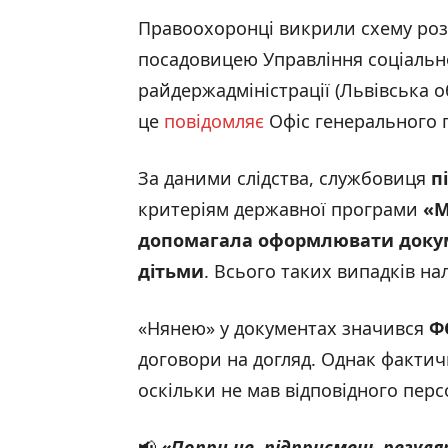
Правоохоронці викрили схему роз
посадовицею Управління соціальн
райдержадміністрації (Львівська о
це
повідомляє
Офіс генерального 
За даними слідства, службовиця
п
критеріям державної програми
«
М
допомагала оформлювати докуме
дітьми
. Всього таких випадків на
«Нянею» у документах значився
Ф
договори на догляд. Однак факти
оскільки не мав відповідного персо
📢
«
Попри це, підприємець регуля