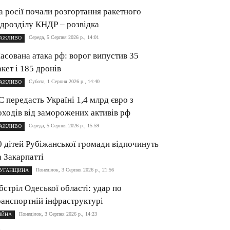
а росії почали розгортання ракетного
ідрозділу КНДР – розвідка
Середа, 5 Серпня 2026 р., 14:01
АЖЛИВО
асована атака рф: ворог випустив 35
акет і 185 дронів
Субота, 1 Серпня 2026 р., 14:40
АЖЛИВО
С передасть Україні 1,4 млрд євро з
оходів від заморожених активів рф
Середа, 5 Серпня 2026 р., 15:59
АЖЛИВО
0 дітей Рубіжанської громади відпочинуть
а Закарпатті
Понеділок, 3 Серпня 2026 р., 21:56
УГАНЩИНА
бстріл Одеської області: удар по
ранспортній інфраструктурі
Понеділок, 3 Серпня 2026 р., 14:23
ІЙНА