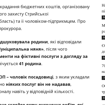
Н
крадання бюджетних коштів, організовану
п
ого захисту Стрийської
В
бласть) та її чоловіком-підприємцем. Про
М
прокурора.
р
В
ідшуковувала родини
, які відповідали
Є
уніципальна няня
»
, після чого
д
нти на фіктивні послуги з догляду за
В
лічується
41 родина
.
7
н
ОП – чоловік посадовиці
, з яким укладали
Л
чно
ніяких послуг він не надавав
,
О
налу навіть у відповідній кількості.
т
В
рно складав акти виконаних робіт, які