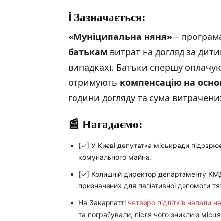
ℹ️
Зазначається
:
«
Муніципальна няня
»
– програм
батькам
витрат на догляд за дитин
випадках). Батьки спершу оплачуют
отримують
компенсацію на основ
години догляду та сума витрачени
📰
Нагадаємо
:
[✓] У Києві депутатка міськради підозрює
комунального майна.
[✓] Колишній директор департаменту КМД
призначених для паліативної допомоги т
На Закарпатті
четверо підлітків напали н
та пограбували, після чого зникли з місц