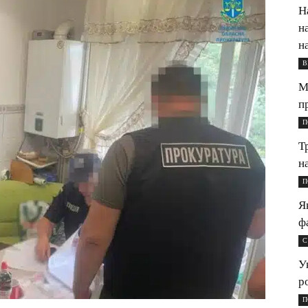
Н
н
н
В
М
п
П
Т
н
П
Я
ф
С
У
р
П