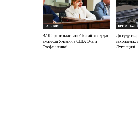
ВАЖЛИВО
КРИМІНАЛ
ВАКС розглядає запобіжний захід для
До суду ске
експосла України в США Ольги
захоплених 
Стефанішиної
Луганщині