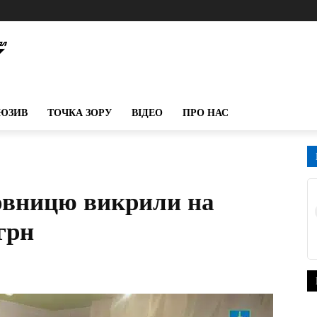
ЮЗИВ
ТОЧКА ЗОРУ
ВІДЕО
ПРО НАС
овницю викрили на
грн