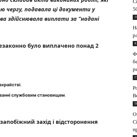
С
ою чергу, подавала ці документи у
5
жава здійснювала виплати за
“
надані
Л
Н
р
К
езаконно було виплачено понад 2
Ф
б
р
С
ахрайстві
.
Р
ванні службовим становищем
.
B
П
О
запобіжний захід і відсторонення
С
п