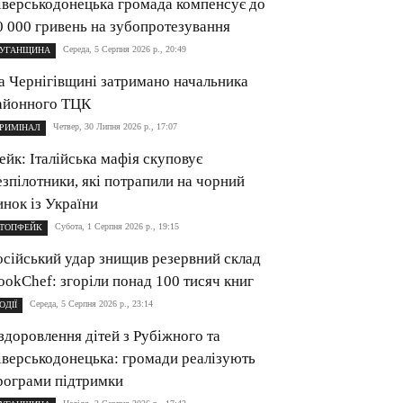
іверськодонецька громада компенсує до
0 000 гривень на зубопротезування
Середа, 5 Серпня 2026 р., 20:49
УГАНЩИНА
а Чернігівщині затримано начальника
айонного ТЦК
Четвер, 30 Липня 2026 р., 17:07
РИМІНАЛ
ейк: Італійська мафія скуповує
езпілотники, які потрапили на чорний
инок із України
Субота, 1 Серпня 2026 р., 19:15
ТОПФЕЙК
осійський удар знищив резервний склад
ookChef: згоріли понад 100 тисяч книг
Середа, 5 Серпня 2026 р., 23:14
ОДІЇ
здоровлення дітей з Рубіжного та
іверськодонецька: громади реалізують
рограми підтримки