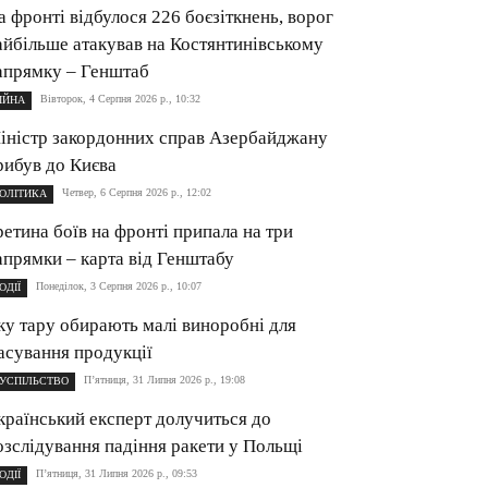
а фронті відбулося 226 боєзіткнень, ворог
айбільше атакував на Костянтинівському
апрямку – Генштаб
Вівторок, 4 Серпня 2026 р., 10:32
ІЙНА
іністр закордонних справ Азербайджану
рибув до Києва
Четвер, 6 Серпня 2026 р., 12:02
ОЛІТИКА
ретина боїв на фронті припала на три
апрямки – карта від Генштабу
Понеділок, 3 Серпня 2026 р., 10:07
ОДІЇ
ку тару обирають малі виноробні для
асування продукції
П’ятниця, 31 Липня 2026 р., 19:08
УСПІЛЬСТВО
країнський експерт долучиться до
озслідування падіння ракети у Польщі
П’ятниця, 31 Липня 2026 р., 09:53
ОДІЇ