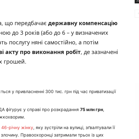
Л
а, що передбачає
державну компенсацію
ою до 3 років (або до 6 – у визначених
ь послугу няні самостійно, а потім
і акту про виконання робіт
, де зазначені
х грошей.
ться у привласненні 300 тис. грн під час приватизації
А фігурує у справі про розкрадання
75 млн грн
,
яжкохворим.
а 46-річну жінку
, яку зустріли на вулиці, зґвалтували її
я злочину. Правоохоронці затримали трьох із цих