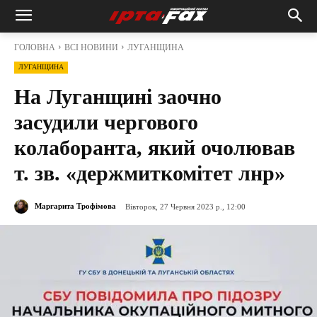
ГОЛОВНА
ВСІ НОВИНИ
ЛУГАНЩИНА
ЛУГАНЩИНА
На Луганщині заочно
засудили чергового
колаборанта, який очолював
т. зв. «держмиткомітет лнр»
Маргарита Трофімова
Вівторок, 27 Червня 2023 р., 12:00