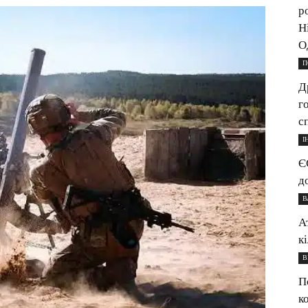
р
Н
О
П
Д
г
с
І
Є
д
В
А
к
В
П
к