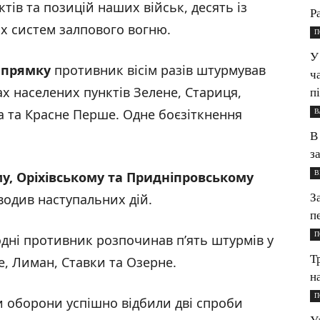
тів та позицій наших військ, десять із
P
их систем залпового вогню.
П
У
апрямку
противник вісім разів штурмував
ч
ах населених пунктів Зелене, Стариця,
п
а та Красне Перше. Одне боєзіткнення
В
В
з
В
у, Оріхівському та Придніпровському
З
водив наступальних дій.
п
П
дні противник розпочинав п’ять штурмів у
Т
е, Лиман, Ставки та Озерне.
н
П
 оборони успішно відбили дві спроби