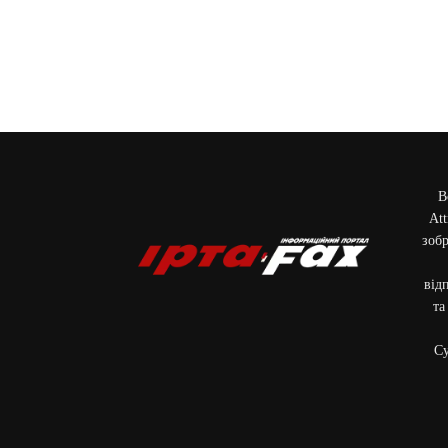
В
Att
зобр
від
та
Cу