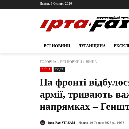
Неділя, 9 Серпня, 2026
ВСІ НОВИНИ
ЛУГАНЩИНА
ЕКСКЛ
ГОЛОВНА
ВСІ НОВИНИ
ВІЙНА
ВІЙНА
ПОДІЇ
На фронті відбулос
армії, тривають ва
напрямках – Генш
Ірта-Fax STREAM
Неділя, 10 Травня 2026 р., 16:38