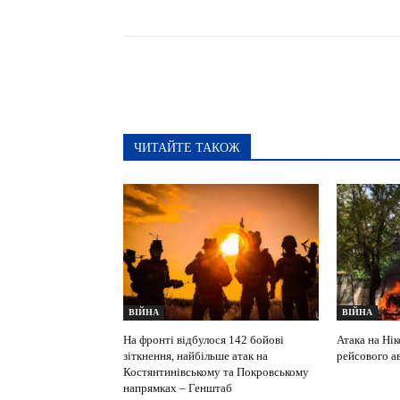
ЧИТАЙТЕ ТАКОЖ
ВІЙНА
ВІЙНА
На фронті відбулося 142 бойові
Атака на Нік
зіткнення, найбільше атак на
рейсового а
Костянтинівському та Покровському
напрямках – Генштаб