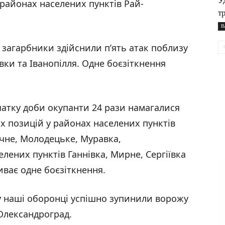
У
 районах населених пунктів Рай-
т
В
загарбники здійснили п’ять атак поблизу
вки та Іванопілля. Одне боєзіткнення
атку доби окупанти 24 рази намагалися
их позицій у районах населених пунктів
чне, Молодецьке, Муравка,
лених пунктів Ганнівка, Мирне, Сергіївка
иває одне боєзіткнення.
у
наші оборонці успішно зупинили ворожу
 Олександроград.