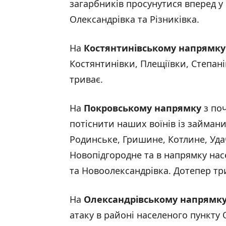
загарбників просунутися вперед у
Олександрівка та Різниківка.
На
Костянтинівському напрямку
Костянтинівки, Плещіївки, Степані
триває.
На
Покровському напрямку
з поч
потіснити наших воїнів із займан
Родинське, Гришине, Котлине, Уда
Новопідгородне та в напрямку насе
та Новоолександрівка. Дотепер тр
На
Олександрівському напрямк
атаку в районі населеного пункту