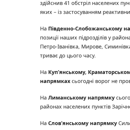
здійснив 41 обстріл населених пунк
яких – із застосуванням реактивн
На
Південно-Слобожанському н
позиції наших підрозділів у район
Петро-Іванівка, Мирове, Симинівк
триває до цього часу.
На
Куп’янському, Краматорськом
напрямках
сьогодні ворог не про
На
Лиманському напрямку
сього
районах населених пунктів Зарічн
На
Слов’янському напрямку
Сили