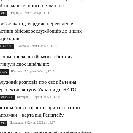
atriot майже нічого не змінює
Неділя, 2 Серпня 2026 р., 11:43
ОДІЇ
 «Скелі» підтвердили переведення
астини військовослужбовців до інших
ідрозділів
Субота, 8 Серпня 2026 р., 14:37
АЖЛИВО
 Ізюмі після російського обстрілу
агинули двоє цивільних
П’ятниця, 7 Серпня 2026 р., 17:43
ІЙНА
алужний розповів про своє бачення
ерспектив вступу України до НАТО
Вівторок, 4 Серпня 2026 р., 12:04
ОЛІТИКА
ретина боїв на фронті припала на три
апрямки – карта від Генштабу
Понеділок, 3 Серпня 2026 р., 10:07
ОДІЇ