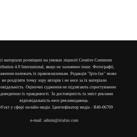
сі матеріали розміщені на умовах ліцензії Creative Commons
ribution 4.0 International, якщо не зазначено інше. Фотографії,
аження належать їх правовласникам. Редакція "Ірта-fax" може
не розділяти точку зору авторів і не несе за їх матеріали
повідальність. Оціночні судження не підлягають спростуванню
 доведенню їх правдивості. За достовірність та зміст реклами
відповідальність несе рекламодавець.
б'єкт у сфері онлайн-медіа. Ідентифікатор медіа - R40-06709
e-mail:
admin@irtafax.com