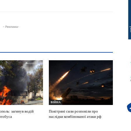
- Реклама-
ВІЙНА
ополь: загинув водій
Повітряні сили розповіли про
втобуса
наслідки комбінованої атаки рф