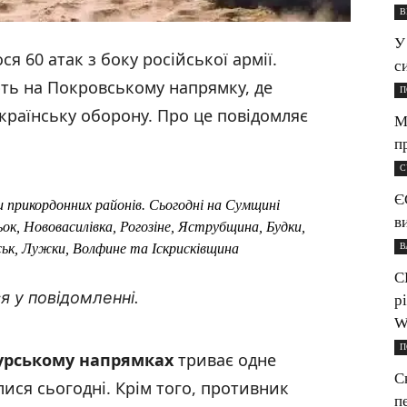
В
У
ся 60 атак з боку російської армії.
с
ють на Покровському напрямку, де
П
раїнську оборону. Про це повідомляє
М
п
С
Є
 прикордонних районів. Сьогодні на Сумщині
в
к, Нововасилівка, Рогозіне, Яструбщина, Будки,
В
ськ, Лужки, Волфине та Іскрисківщина
С
я у повідомленні.
р
W
П
Курському напрямках
триває одне
С
алися сьогодні. Крім того, противник
п