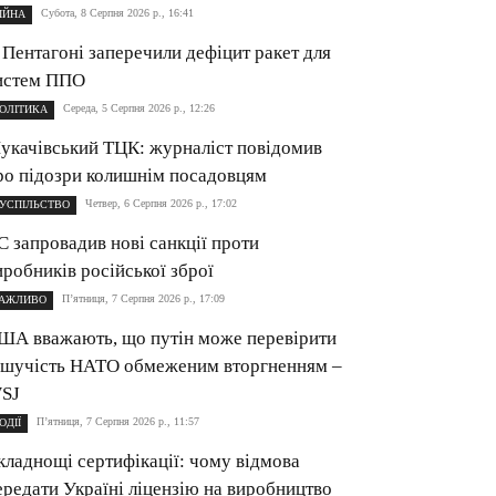
Субота, 8 Серпня 2026 р., 16:41
ІЙНА
 Пентагоні заперечили дефіцит ракет для
истем ППО
Середа, 5 Серпня 2026 р., 12:26
ОЛІТИКА
укачівський ТЦК: журналіст повідомив
ро підозри колишнім посадовцям
Четвер, 6 Серпня 2026 р., 17:02
УСПІЛЬСТВО
С запровадив нові санкції проти
иробників російської зброї
П’ятниця, 7 Серпня 2026 р., 17:09
АЖЛИВО
ША вважають, що путін може перевірити
ішучість НАТО обмеженим вторгненням –
SJ
П’ятниця, 7 Серпня 2026 р., 11:57
ОДІЇ
кладнощі сертифікації: чому відмова
ередати Україні ліцензію на виробництво