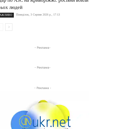
дар по АЗС на Криворіжжі: росіяни вбили
рьох людей
Понеділок, 3 Серпня 2026 р., 17:13
АЖЛИВО
- Реклама-
- Реклама-
- Реклама -