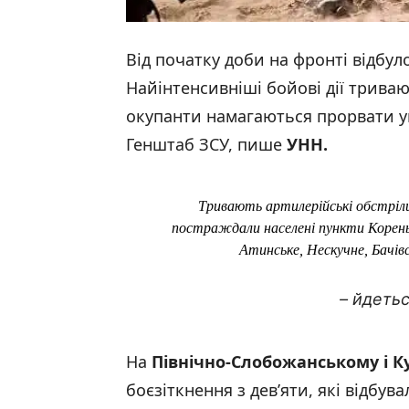
Від початку доби на фронті відбуло
Найінтенсивніші бойові дії трива
окупанти намагаються прорвати ук
Генштаб ЗСУ, пише
УНН.
Тривають артилерійські обстріли
постраждали населені пункти Кореньо
Атинське, Нескучне, Бачів
– йдетьс
На
Північно-Слобожанському і 
боєзіткнення з дев’яти, які відбув