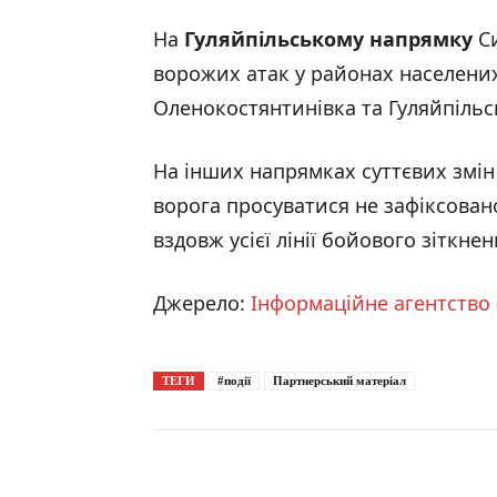
На
Гуляйпільському напрямку
Си
ворожих атак у районах населених
Оленокостянтинівка та Гуляйпільс
На інших напрямках суттєвих змін 
ворога просуватися не зафіксован
вздовж усієї лінії бойового зіткнен
Джерело:
Інформаційне агентство 
ТЕГИ
#події
Партнерський матеріал
Поширити