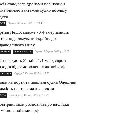
осія атакувала дронами пов’язане з
імеччиною вантажне судно поблизу
деси
Четвер, 6 Серпня 2026 р., 23:42
ОДІЇ
рітан Нешо: майже 70% американців
отові підтримувати Україну до
праведливого миру
Середа, 5 Серпня 2026 р., 19:38
НТЕРВ'Ю
ЕКСКЛЮЗИВ
С передасть Україні 1,4 млрд євро з
оходів від заморожених активів рф
Середа, 5 Серпня 2026 р., 15:59
АЖЛИВО
таки на порти та цивільні судна Одещини:
ількість постраждалих зросла
Понеділок, 3 Серпня 2026 р., 16:54
ІЙНА
овітряні сили розповіли про наслідки
омбінованої атаки рф