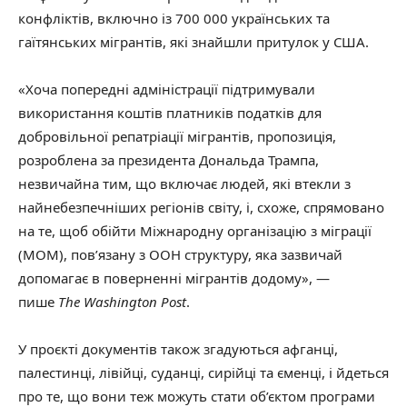
конфліктів, включно із 700 000 українських та
гаїтянських мігрантів, які знайшли притулок у США.
«Хоча попередні адміністрації підтримували
використання коштів платників податків для
добровільної репатріації мігрантів, пропозиція,
розроблена за президента Дональда Трампа,
незвичайна тим, що включає людей, які втекли з
найнебезпечніших регіонів світу, і, схоже, спрямовано
на те, щоб обійти Міжнародну організацію з міграції
(МОМ), пов’язану з ООН структуру, яка зазвичай
допомагає в поверненні мігрантів додому», —
пише
The Washington Post
.
У проєкті документів також згадуються афганці,
палестинці, лівійці, суданці, сирійці та єменці, і йдеться
про те, що вони теж можуть стати об’єктом програми