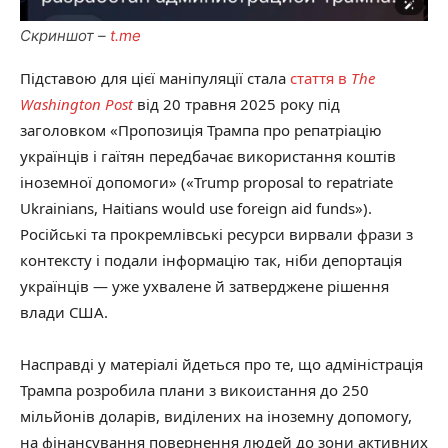
Скриншот –
t.me
Підставою для цієї маніпуляції стала
стаття в
The
Washington Post
від 20 травня 2025 року під
заголовком «Пропозиція Трампа про репатріацію
українців і гаїтян передбачає використання коштів
іноземної допомоги» («Trump proposal to repatriate
Ukrainians, Haitians would use foreign aid funds»).
Російські та прокремлівські ресурси вирвали фрази з
контексту і подали інформацію так, ніби депортація
українців — уже ухвалене й затверджене рішення
влади США.
Насправді у матеріалі йдеться про те, що адміністрація
Трампа розробила плани з викоистання до 250
мільйонів доларів, виділених на іноземну допомогу,
на фінансування повернення людей до зони активних