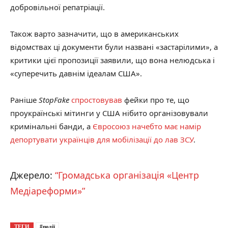
добровільної репатріації.
Також варто зазначити, що в американських
відомствах ці документи були названі «застарілими», а
критики цієї пропозиції заявили, що вона нелюдська і
«суперечить давнім ідеалам США».
Раніше
StopFake
спростовував
фейки про те, що
проукраїнські мітинги у США нібито організовували
кримінальні банди, а
Євросоюз начебто має намір
депортувати українців для мобілізації до лав ЗСУ
.
Джерело:
“Громадська організація «Центр
Медіареформи»”
ТЕГИ
#події