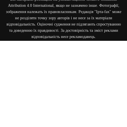
Attribution 4.0 International, якщо не зазначено інше. Фотографії,
зображення належать їх правовласникам. Редакція "Ірта-fax" може
не розділяти точку зору авторів і не несе за їх матеріали
відповідальність. Оціночні судження не підлягають спростуванню
та доведенню їх правдивості. За достовірність та зміст реклами
відповідальність несе рекламодавець.
Cуб'єкт у сфері онлайн-медіа. Ідентифікатор медіа - R40-06709
e-mail:
admin@irtafax.com
ПІДТРИМАТИ