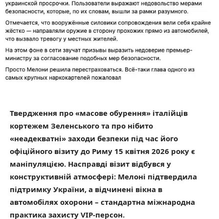
Твердження про «масове обурення» італійців
кортежем Зеленського та про нібито
«неадекватні» заходи безпеки під час його
офіційного візиту до Риму 15 квітня 2026 року є
маніпуляцією. Насправді візит відбувся у
конструктивній атмосфері: Мелоні підтвердила
підтримку України, а відчинені вікна в
автомобілях охорони – стандартна міжнародна
практика захисту VIP-персон.