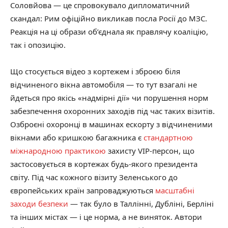
Соловйова — це спровокувало дипломатичний
скандал: Рим офіційно викликав посла Росії до МЗС.
Реакція на ці образи об’єднала як правлячу коаліцію,
так і опозицію.
Що стосується відео з кортежем і зброєю біля
відчиненого вікна автомобіля — то тут взагалі не
йдеться про якісь «надмірні дії» чи порушення норм
забезпечення охоронних заходів під час таких візитів.
Озброєні охоронці в машинах ескорту з відчиненими
вікнами або кришкою багажника є
стандартною
міжнародною практикою
захисту VIP-персон, що
застосовується в кортежах будь-якого президента
світу. Під час кожного візиту Зеленського до
європейських країн запроваджуються
масштабні
заходи безпеки
— так було в Таллінні, Дубліні, Берліні
та інших містах — і це норма, а не виняток. Автори