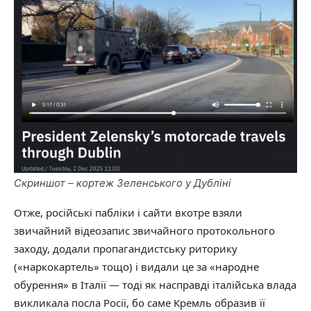
Скриншот – кортеж Зеленського у Дубліні
Отже, російські пабліки і сайти вкотре взяли
звичайний відеозапис звичайного протокольного
заходу, додали пропагандистську риторику
(«наркокартель» тощо) і видали це за «народне
обурення» в Італії — тоді як насправді італійська влада
викликала посла Росії, бо саме Кремль образив її