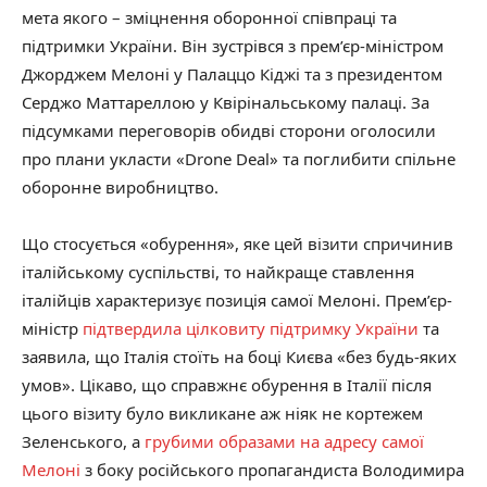
мета якого – зміцнення оборонної співпраці та
підтримки України. Він зустрівся з прем’єр-міністром
Джорджем Мелоні у Палаццо Кіджі та з президентом
Серджо Маттареллою у Квірінальському палаці. За
підсумками переговорів обидві сторони оголосили
про плани укласти «Drone Deal» та поглибити спільне
оборонне виробництво.
Що стосується «обурення», яке цей візити спричинив
італійському суспільстві, то найкраще ставлення
італійців характеризує позиція самої Мелоні. Прем’єр-
міністр
підтвердила цілковиту підтримку України
та
заявила, що Італія стоїть на боці Києва «без будь-яких
умов». Цікаво, що справжнє обурення в Італії після
цього візиту було викликане аж ніяк не кортежем
Зеленського, а
грубими образами на адресу самої
Мелоні
з боку російського пропагандиста Володимира