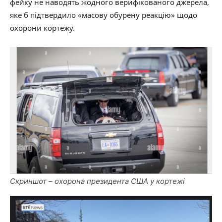
фейку не наводять жодного верифікованого джерела,
яке б підтвердило «масову обурену реакцію» щодо
охорони кортежу.
Скриншот – охорона президента США у кортежі