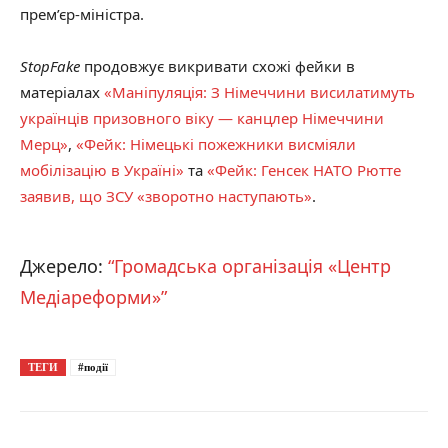
прем’єр-міністра.
StopFake
продовжує викривати схожі фейки в
матеріалах
«Маніпуляція: З Німеччини висилатимуть
українців призовного віку — канцлер Німеччини
Мерц»
,
«Фейк: Німецькі пожежники висміяли
мобілізацію в Україні»
та
«Фейк: Генсек НАТО Рютте
заявив, що ЗСУ «зворотно наступають»
.
Джерело:
“Громадська організація «Центр
Медіареформи»”
ТЕГИ
#події