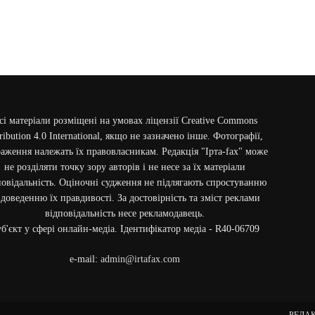
сі матеріали розміщені на умовах ліцензії Creative Commons
ribution 4.0 International, якщо не зазначено інше. Фотографії,
аження належать їх правовласникам. Редакція "Ірта-fax" може
не розділяти точку зору авторів і не несе за їх матеріали
повідальність. Оціночні судження не підлягають спростуванню
 доведенню їх правдивості. За достовірність та зміст реклами
відповідальність несе рекламодавець.
б'єкт у сфері онлайн-медіа. Ідентифікатор медіа - R40-06709
e-mail:
admin@irtafax.com