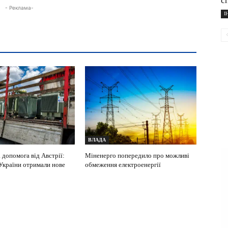
с
- Реклама-
І
ВЛАДА
 допомога від Австрії:
Міненерго попередило про можливі
 України отримали нове
обмеження електроенергії