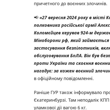
причетного до воєнних злочинів.
📢
«27 вересня 2024 року в місті 
полковника російської армії Алєк
Коломєйцев керував 924-м держав
Міноборони рф, який займається 
застосування безпілотників, вк
обслуговування БпЛА. Він був без
проти України та скоєння воєнни
нагадує: за кожен воєнний злочи
в офіційному повідомленні.
Раніше ГУР також інформувало про
Єкатеринбурзі. Там неподалік КПП
уламкової дії вагою 6 кг.