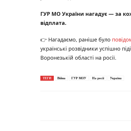
ГУР МО України нагадує ― за к
відплата.
👉 Нагадаємо, раніше було
повідо
українські розвідники успішно під
Воронезькій області на росії.
ТЕГИ
Війна
ГУР МОУ
На росії
Україна
Поширити