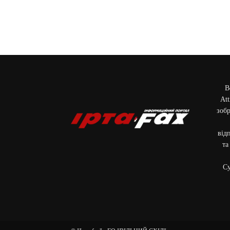
В
Att
зобр
від
та
Cу