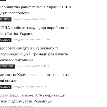
иробництво ракет Patriot в Україні: США
едуть переговори
Неділя, 2 Серпня 2026 р., 20:53
АЖЛИВО
 США зробили заяву щодо виробництва
акет Patriot Україною
Понеділок, 3 Серпня 2026 р., 21:06
АЖЛИВО
здоровлення дітей з Рубіжного та
іверськодонецька: громади реалізують
рограми підтримки
Неділя, 2 Серпня 2026 р., 17:42
УГАНЩИНА
мєрова та Клименка перепризначено на
ові посади
Понеділок, 3 Серпня 2026 р., 16:11
АЖЛИВО
рітан Нешо: майже 70% американців
отові підтримувати Україну до