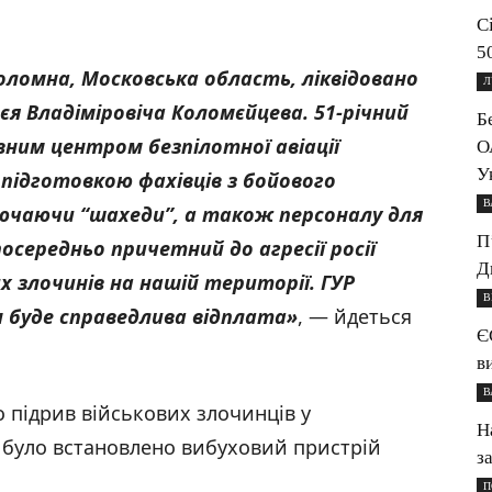
С
5
Коломна, Московська область, ліквідовано
Л
сєя Владіміровіча Коломєйцева. 51-річний
Б
ним центром безпілотної авіації
О
У
підготовкою фахівців з бойового
В
лючаючи “шахеди”, а також персоналу для
П
посередньо причетний до агресії росії
Д
х злочинів на нашій території. ГУР
В
н буде справедлива відплата»
, — йдеться
Є
в
В
 підрив військових злочинців у
Н
 було встановлено вибуховий пристрій
з
П