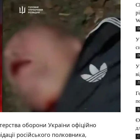
С
р
W
П
У
с
П
У
в
Л
Г
п
В
Є
стерства оборони України офіційно
д
дації російського полковника,
С