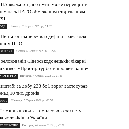
ША вважають, що путін може перевірити
ішучість НАТО обмеженим вторгненням –
SJ
П’ятниця, 7 Серпня 2026 р., 11:57
ОДІЇ
 Пентагоні заперечили дефіцит ракет для
истем ППО
Середа, 5 Серпня 2026 р., 12:26
ОЛІТИКА
 релокованій Сіверськодонецькій лікарні
ідкрився «Простір турботи про ветеранів»
Вівторок, 4 Серпня 2026 р., 21:30
УГАНЩИНА
енштаб: за добу 233 бої, ворог застосував
онад 10 тис. дронів
П’ятниця, 7 Серпня 2026 р., 08:53
ІЙНА
С змінив правила тимчасового захисту
ля чоловіків із України
Вівторок, 4 Серпня 2026 р., 22:28
УСПІЛЬСТВО