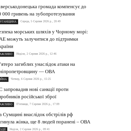
іверськодонецька громада компенсує до
0 000 гривень на зубопротезування
Середа, 5 Серпня 2026 р., 20:49
УГАНЩИНА
езпека морських шляхів у Чорному морі:
АЕ можуть залучитися до підтримки
країни
Неділя, 2 Серпня 2026 р., 12:46
АЖЛИВО
’ятеро загиблих унаслідок атаки на
ніпропетровщину — ОВА
Четвер, 6 Серпня 2026 р., 15:25
ІЙНА
С запровадив нові санкції проти
иробників російської зброї
П’ятниця, 7 Серпня 2026 р., 17:09
АЖЛИВО
а Сумщині внаслідок обстрілів рф
агинула жінка, ще 8 людей поранені – ОВА
Неділя, 2 Серпня 2026 р., 09:41
ОДІЇ