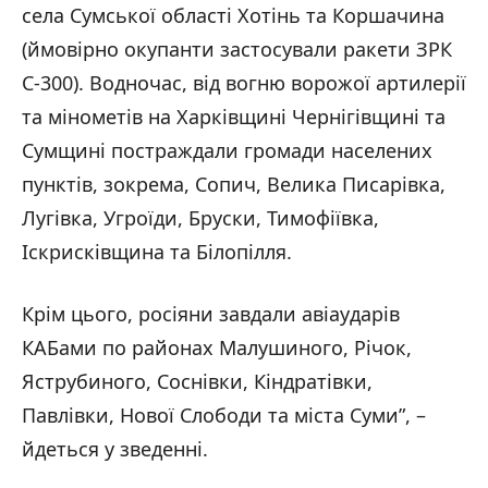
села Сумської області Хотінь та Коршачина
(ймовірно окупанти застосували ракети ЗРК
С-300). Водночас, від вогню ворожої артилерії
та мінометів на Харківщині Чернігівщині та
Сумщині постраждали громади населених
пунктів, зокрема, Сопич, Велика Писарівка,
Лугівка, Угроїди, Бруски, Тимофіївка,
Іскрисківщина та Білопілля.
Крім цього, росіяни завдали авіаударів
КАБами по районах Малушиного, Річок,
Яструбиного, Соснівки, Кіндратівки,
Павлівки, Нової Слободи та міста Суми”, –
йдеться у зведенні.