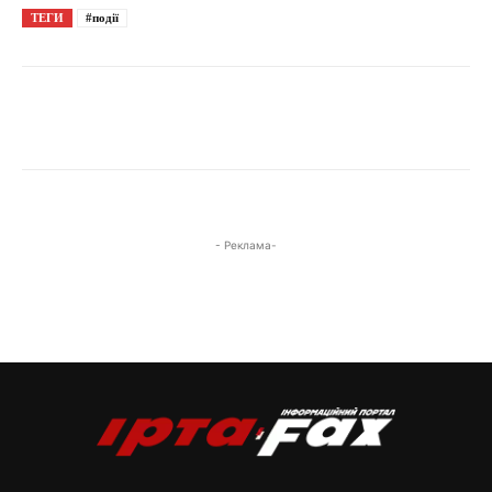
ТЕГИ
#події
- Реклама-