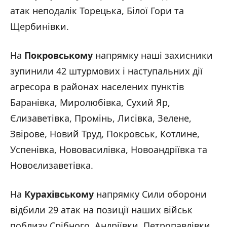
атак неподалік Торецька, Білої Гори та
Щербинівки.
На
Покровському
напрямку наші захисники
зупинили 42 штурмових і наступальних дії
агресора в районах населених пунктів
Баранівка, Миролюбівка, Сухий Яр,
Єлизаветівка, Промінь, Лисівка, Зелене,
Звірове, Новий Труд, Покровськ, Котлине,
Успенівка, Нововасилівка, Новоандріївка та
Новоєлизаветівка.
На
Курахівському
напрямку Сили оборони
відбили 29 атак на позиції наших військ
поблизу Срібного, Андріївки, Петропавлівки,