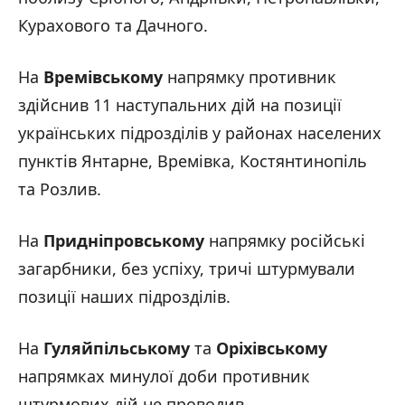
Курахового та Дачного.
На
Времівському
напрямку противник
здійснив 11 наступальних дій на позиції
українських підрозділів у районах населених
пунктів Янтарне, Времівка, Костянтинопіль
та Розлив.
На
Придніпровському
напрямку російські
загарбники, без успіху, тричі штурмували
позиції наших підрозділів.
На
Гуляйпільському
та
Оріхівському
напрямках минулої доби противник
штурмових дій не проводив.