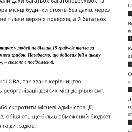
рали дахи багатьох багатоповерхівок та
С
ра місяці будинки стоять без дахів, через
В
не тільки верхніх поверхів, а й багатьох
В
в
В
тирах у людей не більше 15 градусів тепла за
К
ився грибок. Нагадаємо, що бойових дій в цьому
д
»
, – сказано в повідомленні.
П
Є
кої ОВА, так зване керівництво
д
реорганізації деяких міст до рівня смт.
В
Д
о скоротити місцеві адміністрації,
г
с
в, обіцяють ще більш обмежений бюджет,
І
 та дитсадків.