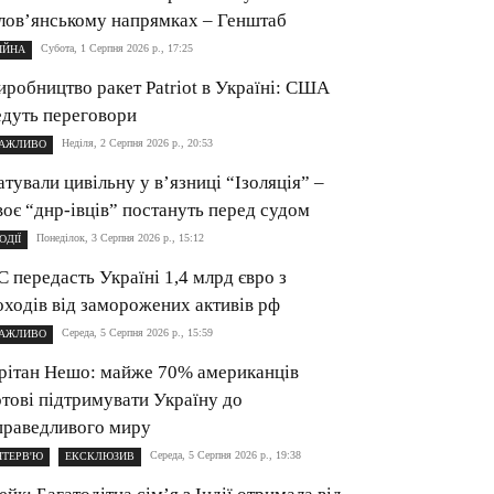
лов’янському напрямках – Генштаб
Субота, 1 Серпня 2026 р., 17:25
ІЙНА
иробництво ракет Patriot в Україні: США
едуть переговори
Неділя, 2 Серпня 2026 р., 20:53
АЖЛИВО
атували цивільну у в’язниці “Ізоляція” –
воє “днр-івців” постануть перед судом
Понеділок, 3 Серпня 2026 р., 15:12
ОДІЇ
С передасть Україні 1,4 млрд євро з
оходів від заморожених активів рф
Середа, 5 Серпня 2026 р., 15:59
АЖЛИВО
рітан Нешо: майже 70% американців
отові підтримувати Україну до
праведливого миру
Середа, 5 Серпня 2026 р., 19:38
НТЕРВ'Ю
ЕКСКЛЮЗИВ