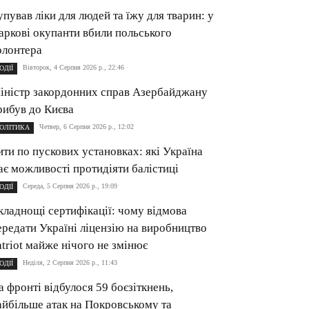
упував ліки для людей та їжу для тварин: у
аркові окупанти вбили польського
олонтера
Вівторок, 4 Серпня 2026 р., 22:46
ОДІЇ
іністр закордонних справ Азербайджану
рибув до Києва
Четвер, 6 Серпня 2026 р., 12:02
ОЛІТИКА
ити по пускових установках: які Україна
ає можливості протидіяти балістиці
Середа, 5 Серпня 2026 р., 19:09
ОДІЇ
кладнощі сертифікації: чому відмова
ередати Україні ліцензію на виробництво
atriot майже нічого не змінює
Неділя, 2 Серпня 2026 р., 11:43
ОДІЇ
а фронті відбулося 59 боєзіткнень,
айбільше атак на Покровському та