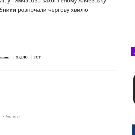
МІ, у тимчасово захопленому Алчевську
арбники розпочали чергову хвилю
нщина
ОРДЛО
ТОТ
- Реклама-