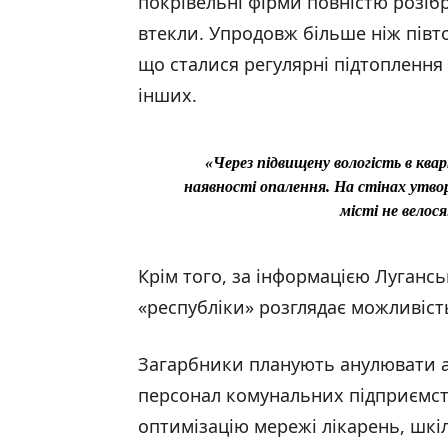
покрівельні фірми повністю розіб
втекли. Упродовж більше ніж півто
що сталися регулярні підтоплення 
інших.
«Через підвищену вологість в квар
наявності опалення. На стінах утвор
місті не велося
Крім того, за інформацією Лугансь
«республіки» розглядає можливість 
Загарбники планують анулювати аб
персонал комунальних підприємст
оптимізацію мережі лікарень, шкіл