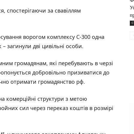
Ф
У
, спостерігаючи за свавіллям
п
С
тосування ворогом комплексу С-300 одна
– загинули дві цивільні особи.
емним громадянам, які перебувають в черзі
ропонується добровільно призиватися до
ично отримати громадянство рф.
на комерційні структури з метою
ойних сил через переказ коштів в розмірі