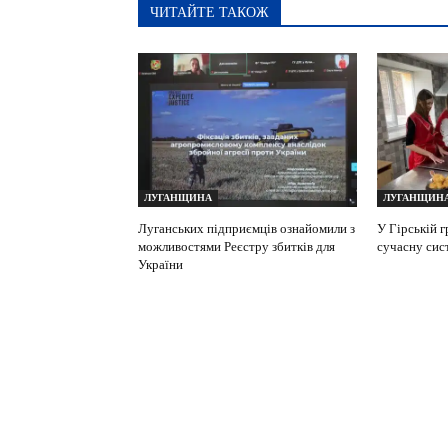
ЧИТАЙТЕ ТАКОЖ
ЛУГАНЩИНА
ЛУГАНЩИН
Луганських підприємців ознайомили з
У Гірській 
можливостями Реєстру збитків для
сучасну сис
України