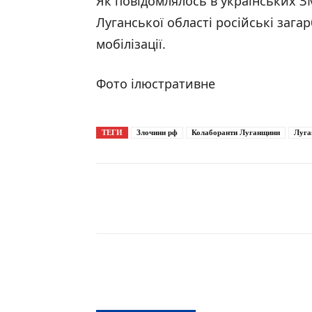
Як повідомлялось в українських З
Луганської області російські заг
мобілізації.
Фото ілюстративне
ТЕГИ
Злочини рф
Колаборанти Луганщини
Луга
Поширити