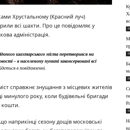
К
Х
ками Хрустальному (Красний луч)
в
рили всі шахти. Про це повідомляє у
П
кова адміністрація.
М
п
 відомого шахтарського міста перетворився на
П
вості – в населеному пункті законсервовані всі
Б
 йдеться в повідомленні.
м
П
 міст справжнє знущання з місцевих жителів
С
і минулого року, коли будівельні бригади
п
P
і кошти.
П
Н
що наприкінці сезону дощів московські
н