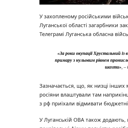
У захопленому російськими війсь
Луганської області загарбники зак
Телеграмі Луганська обласна війсь
«За роки окупації Хрустальний із
примару з нульовим рівнем промисло
шахти»
, –
Зазначається, що, як низці інших
росіяни влаштували там наприкінц
з рф приїхали відмивати бюджетн
У Луганській ОВА також додають, 