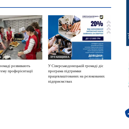
А
ЛУГАНЩИНА
громаді розвивають
У Сіверськодонецькій громаді діє
тему профорієнтації
програма підтримки
працевлаштованих на релокованих
підприємствах