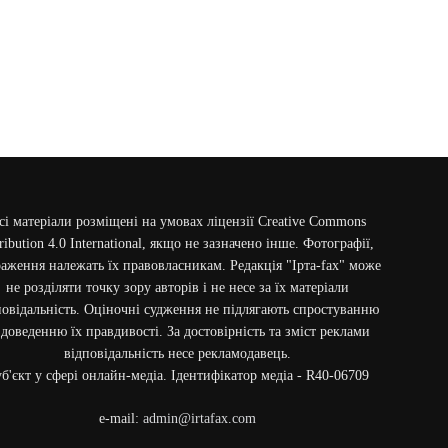
сі матеріали розміщені на умовах ліцензії Creative Commons
ribution 4.0 International, якщо не зазначено інше. Фотографії,
аження належать їх правовласникам. Редакція "Ірта-fax" може
не розділяти точку зору авторів і не несе за їх матеріали
повідальність. Оціночні судження не підлягають спростуванню
 доведенню їх правдивості. За достовірність та зміст реклами
відповідальність несе рекламодавець.
б'єкт у сфері онлайн-медіа. Ідентифікатор медіа - R40-06709
e-mail:
admin@irtafax.com