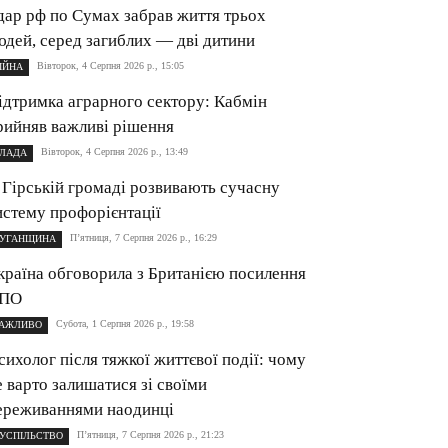
дар рф по Сумах забрав життя трьох
юдей, серед загиблих — дві дитини
Вівторок, 4 Серпня 2026 р., 15:05
ІЙНА
ідтримка аграрного сектору: Кабмін
рийняв важливі рішення
Вівторок, 4 Серпня 2026 р., 13:49
ЛАДА
 Гірській громаді розвивають сучасну
истему профорієнтації
П’ятниця, 7 Серпня 2026 р., 16:29
УГАНЩИНА
країна обговорила з Британією посилення
ПО
Субота, 1 Серпня 2026 р., 19:58
АЖЛИВО
сихолог після тяжкої життєвої події: чому
е варто залишатися зі своїми
ереживаннями наодинці
П’ятниця, 7 Серпня 2026 р., 21:23
УСПІЛЬСТВО