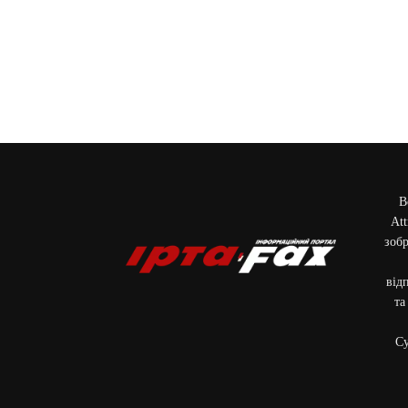
В
Att
зобр
від
та
Cу