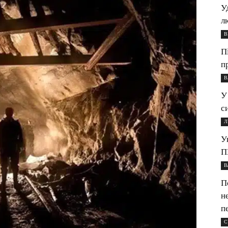
У
л
В
П
п
В
У
с
Л
У
П
В
П
н
п
С