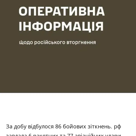
За добу відбулося 86 бойових зіткнень. рф
завдала 6 ракетних та 77 авіаційних удари.