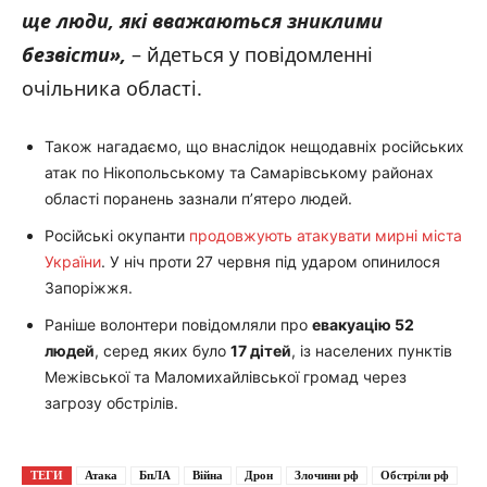
ще люди, які вважаються зниклими
безвісти»,
– йдеться у повідомленні
очільника області.
Також нагадаємо, що внаслідок нещодавніх російських
атак по Нікопольському та Самарівському районах
області поранень зазнали п’ятеро людей.
Російські окупанти
продовжують атакувати мирні міста
України
. У ніч проти 27 червня під ударом опинилося
Запоріжжя.
Раніше волонтери повідомляли про
евакуацію 52
людей
, серед яких було
17 дітей
, із населених пунктів
Межівської та Маломихайлівської громад через
загрозу обстрілів.
ТЕГИ
Атака
БпЛА
Війна
Дрон
Злочини рф
Обстріли рф