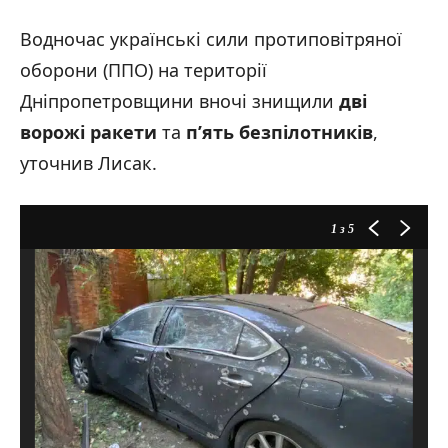
Водночас українські сили протиповітряної
оборони (ППО) на території
Дніпропетровщини вночі знищили
дві
ворожі ракети
та
п’ять безпілотників
,
уточнив Лисак.
1
з 5