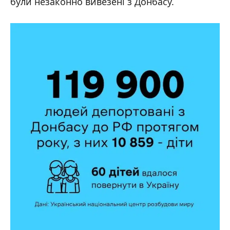
були незаконно вивезені з Донбасу.