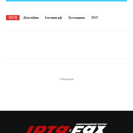
ТЕГИ
Діти війни
Злочини рф
Луганщина
ТОТ
- Реклама-