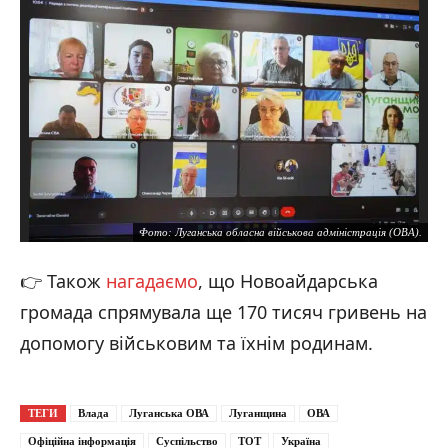
Фото: Луганська обласна військова адміністрація (ОВА).
👉 Також
нагадаємо
, що Новоайдарська
громада спрямувала ще 170 тисяч гривень на
допомогу військовим та їхнім родинам.
ТЕГИ
Влада
Луганська ОВА
Луганщина
ОВА
Офіційна інформація
Суспільство
ТОТ
Україна