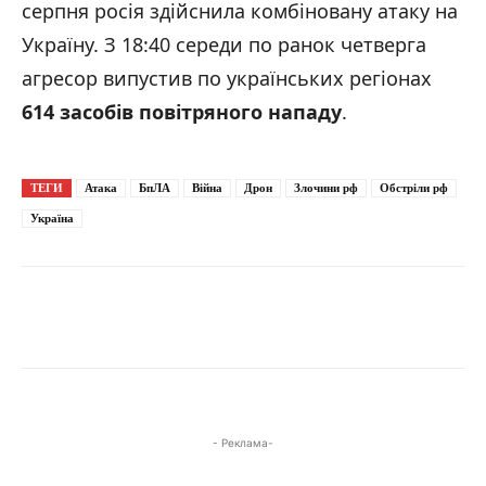
серпня росія здійснила комбіновану атаку на
Україну. З 18:40 середи по ранок четверга
агресор випустив по українських регіонах
614 засобів повітряного нападу
.
ТЕГИ
Атака
БпЛА
Війна
Дрон
Злочини рф
Обстріли рф
Україна
- Реклама-