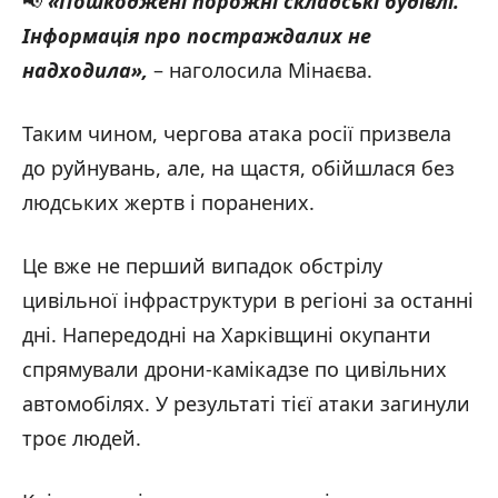
📢
«
Пошкоджені
порожні
складські
будівлі
.
Інформація про постраждалих не
надходила
»
,
– наголосила Мінаєва.
Таким чином, чергова атака росії призвела
до руйнувань, але, на щастя, обійшлася без
людських жертв і поранених.
Це вже не перший випадок обстрілу
цивільної інфраструктури в регіоні за останні
дні. Напередодні на Харківщині окупанти
спрямували дрони-камікадзе по цивільних
автомобілях. У результаті тієї атаки загинули
троє людей.