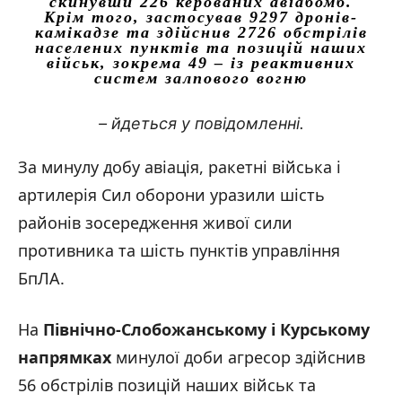
скинувши 226 керованих авіабомб.
Крім того, застосував 9297 дронів-
камікадзе та здійснив 2726 обстрілів
населених пунктів та позицій наших
військ, зокрема 49 – із реактивних
систем залпового вогню
– йдеться у повідомленні.
За минулу добу авіація, ракетні війська і
артилерія Сил оборони уразили шість
районів зосередження живої сили
противника та шість пунктів управління
БпЛА.
На
Північно-Слобожанському і Курському
напрямках
минулої доби агресор здійснив
56 обстрілів позицій наших військ та