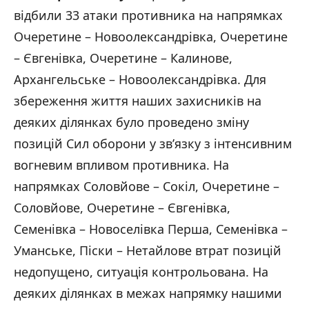
відбили 33 атаки противника на напрямках
Очеретине – Новоолександрівка, Очеретине
– Євгенівка, Очеретине – Калинове,
Архангельське – Новоолександрівка. Для
збереження життя наших захисників на
деяких ділянках було проведено зміну
позицій Сил оборони у звʼязку з інтенсивним
вогневим впливом противника. На
напрямках Соловйове – Сокіл, Очеретине –
Соловйове, Очеретине – Євгенівка,
Семенівка – Новоселівка Перша, Семенівка –
Уманське, Піски – Нетайлове втрат позицій
недопущено, ситуація контрольована. На
деяких ділянках в межах напрямку нашими