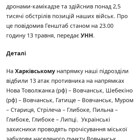
дронами-камікадзе та здійснив понад 2,5
тисячі обстрілів позицій наших військ. Про
це повідомив Генштаб станом на 23.00
годину 13 травня, передає
УНН
.
Деталі
На
Харківському
напрямку наші підрозділи
відбили 13 атак противника на напрямках
Нова Товолжанка (рф) – Вовчанськ, Шебекіно
(рф) – Вовчанськ, Гатище – Вовчанськ, Муром
– Стариця, Стрілеча – Глибоке, Пильна –
Глибоке, Глибоке – Липці. Українські
захисники проводять прочісування міської
забудови населеного пункту Вовчанськ.