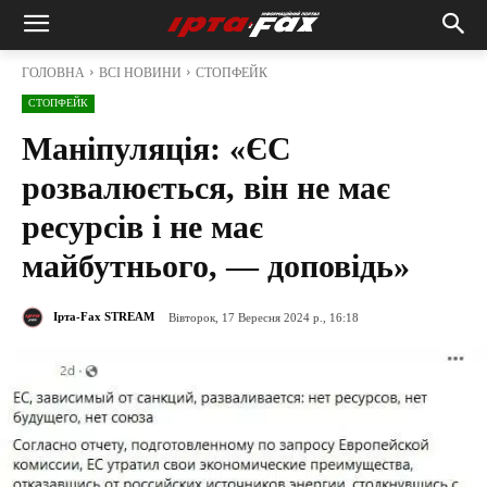
ГОЛОВНА
ВСІ НОВИНИ
СТОПФЕЙК
СТОПФЕЙК
Маніпуляція: «ЄС
розвалюється, він не має
ресурсів і не має
майбутнього, — доповідь»
Ірта-Fax STREAM
Вівторок, 17 Вересня 2024 р., 16:18