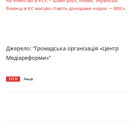
на членство в ЄС», – Шмигаль»
,
«Фейк: Українські
біженці в ЄС масово стають донорами нирок — ВВС»
.
Джерело: “Громадська організація «Центр
Медіареформи»”
ТЕГИ
#події