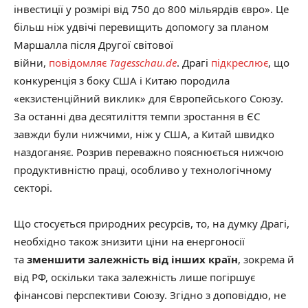
інвестиції у розмірі від 750 до 800 мільярдів євро». Це
більш ніж удвічі перевищить допомогу за планом
Маршалла після Другої світової
війни,
повідомляє
Tagesschau.de
. Драгі
підкреслює
, що
конкуренція з боку США і Китаю породила
«екзистенційний виклик» для Європейського Союзу.
За останні два десятиліття темпи зростання в ЄС
завжди були нижчими, ніж у США, а Китай швидко
наздоганяє. Розрив переважно пояснюється нижчою
продуктивністю праці, особливо у технологічному
секторі.
Що стосується природних ресурсів, то, на думку Драгі,
необхідно також знизити ціни на енергоносії
та
зменшити залежність від інших країн
, зокрема й
від РФ, оскільки така залежність лише погіршує
фінансові перспективи Союзу. Згідно з доповіддю, не