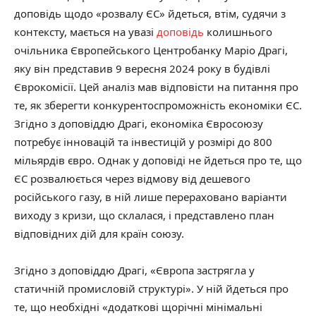
доповідь щодо «розвалу ЄС» йдеться, втім, судячи з
контексту, мається на увазі
доповідь
колишнього
очільника Європейського Центробанку Маріо Драгі,
яку він представив 9 вересня 2024 року в будівлі
Єврокомісії. Цей аналіз мав відповісти на питання про
те, як зберегти конкурентоспроможність економіки ЄС.
Згідно з доповіддю Драгі, економіка Євросоюзу
потребує інновацій та інвестицій у розмірі до 800
мільярдів євро. Однак у доповіді не йдеться про те, що
ЄС розвалюється через відмову від дешевого
російського газу, в ній лише перераховано варіанти
виходу з кризи, що склалася, і представлено план
відповідних дій для країн союзу.
Згідно з доповіддю Драгі, «Європа застрягла у
статичній промисловій структурі». У ній йдеться про
те, що необхідні «додаткові щорічні мінімальні