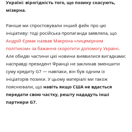
Україні: вірогідність того, що позику скасують,
мізерна.
Раніше ми спростовували інший фейк про цю
ініціативу: тоді російська пропаганда заявляла, що
Андрій Єрмак назвав Макрона «лицемірним
політиком» за бажання скоротити допомогу Україні
.
Але обидві частини цієї новини виявилися вигадками:
насправді президент Франції не закликав зменшити
суму кредиту G7 — навпаки, він був одним із
ініціаторів позики. У цьому матеріалі ми також
пояснювали, що
навіть якщо США не вдасться
передати свою частку, решту нададуть інші
партнери G7.