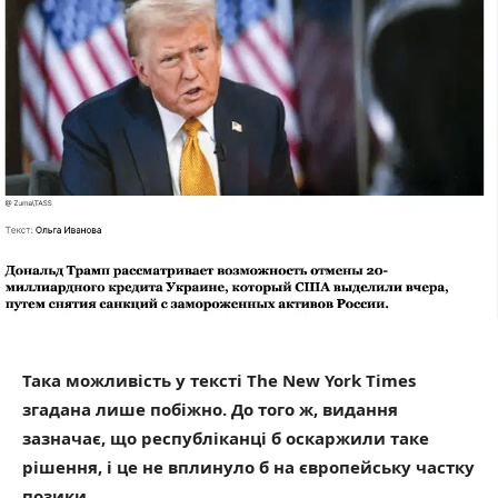
Така можливість у тексті The New York Times
згадана лише побіжно. До того ж, видання
зазначає, що республіканці б оскаржили таке
рішення, і це не вплинуло б на європейську частку
позики
.