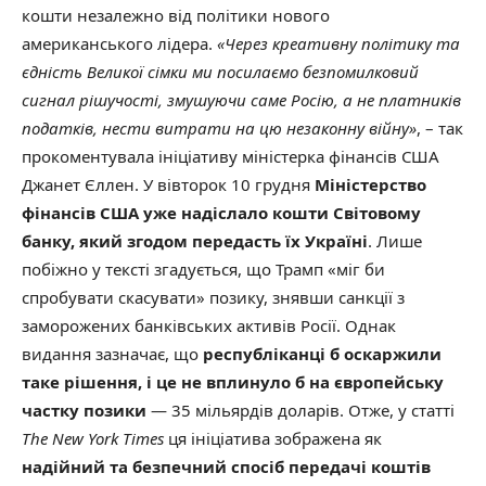
кошти незалежно від політики нового
американського лідера.
«Через креативну політику та
єдність Великої сімки ми посилаємо безпомилковий
сигнал рішучості, змушуючи саме Росію, а не платників
податків, нести витрати на цю незаконну війну»
, – так
прокоментувала ініціативу міністерка фінансів США
Джанет Єллен. У вівторок 10 грудня
Міністерство
фінансів США уже надіслало кошти Світовому
банку, який згодом передасть їх Україні
. Лише
побіжно у тексті згадується, що Трамп «міг би
спробувати скасувати» позику, знявши санкції з
заморожених банківських активів Росії. Однак
видання зазначає, що
республіканці б оскаржили
таке рішення, і це не вплинуло б на європейську
частку позики
— 35 мільярдів доларів. Отже, у статті
The New York Times
ця ініціатива зображена
як
надійний та безпечний спосіб передачі коштів