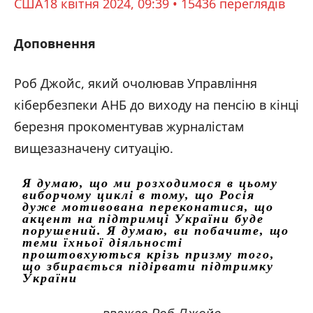
США
18 квітня 2024, 09:39 • 15436 переглядiв
Доповнення
Роб Джойс, який очолював Управління
кібербезпеки АНБ до виходу на пенсію в кінці
березня прокоментував журналістам
вищезазначену ситуацію.
Я думаю, що ми розходимося в цьому
виборчому циклі в тому, що Росія
дуже мотивована переконатися, що
акцент на підтримці України буде
порушений. Я думаю, ви побачите, що
теми їхньої діяльності
проштовхуються крізь призму того,
що збирається підірвати підтримку
України