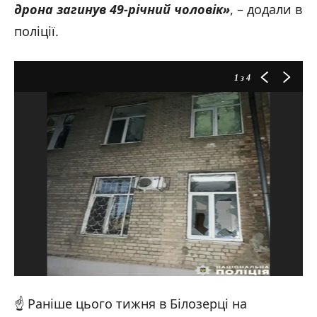
дрона загинув 49-річний чоловік»
, – додали в
поліції.
1
з 4
☝️ Раніше цього тижня в Білозерці на