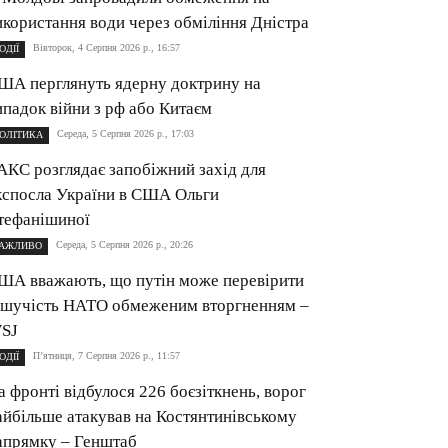
икористання води через обміління Дністра
Вівторок, 4 Серпня 2026 р., 16:57
ОДІЇ
ША перглянуть ядерну доктрину на
ипадок війни з рф або Китаєм
Середа, 5 Серпня 2026 р., 17:03
ОЛІТИКА
АКС розглядає запобіжний захід для
кспосла України в США Ольги
тефанішиної
Середа, 5 Серпня 2026 р., 20:26
АЖЛИВО
ША вважають, що путін може перевірити
ішучість НАТО обмеженим вторгненням –
SJ
П’ятниця, 7 Серпня 2026 р., 11:57
ОДІЇ
а фронті відбулося 226 боєзіткнень, ворог
айбільше атакував на Костянтинівському
апрямку – Генштаб