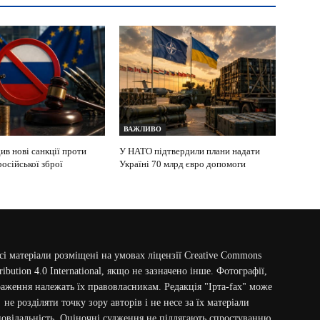
Фото: ілюстративне фото / В.О. Зеленський / Facebook / 25.06.2026
ВАЖЛИВО
ив нові санкції проти
У НАТО підтвердили плани надати
осійської зброї
Україні 70 млрд євро допомоги
сі матеріали розміщені на умовах ліцензії Creative Commons
ribution 4.0 International, якщо не зазначено інше. Фотографії,
аження належать їх правовласникам. Редакція "Ірта-fax" може
не розділяти точку зору авторів і не несе за їх матеріали
повідальність. Оціночні судження не підлягають спростуванню