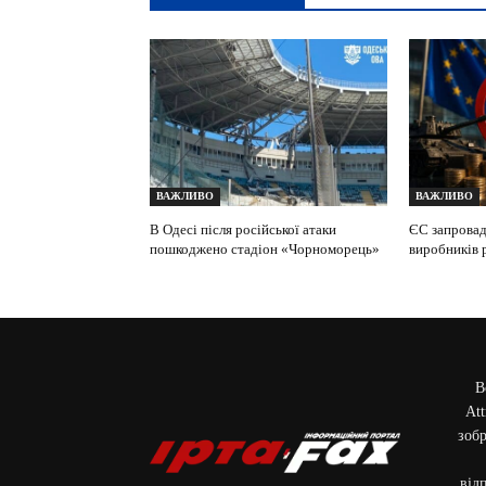
ВАЖЛИВО
ВАЖЛИВО
В Одесі після російської атаки
ЄС запровад
пошкоджено стадіон «Чорноморець»
виробників р
В
Att
зобр
від