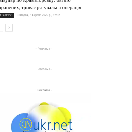
віаудар по Краматорську: багато
оранених, триває рятувальна операція
Вівторок, 4 Серпня 2026 р., 17:32
АЖЛИВО
- Реклама-
- Реклама-
- Реклама -