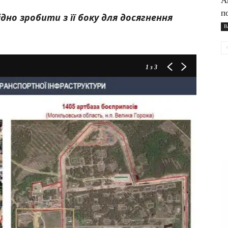
А
п
ідно зробити з її боку для досягнення
В
1
з 3