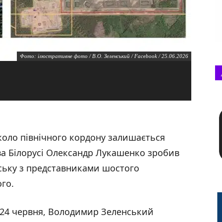
Фото: ілюстративне фото / В.О. Зеленський / Facebook / 25.06.2026
коло північного кордону залишається
ва Білорусі Олександр Лукашенко зробив
інську з представниками шостого
го.
 24 червня, Володимир Зеленський