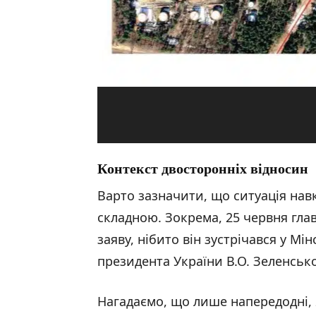
Контекст двосторонніх відносин
Варто зазначити, що ситуація нав
складною. Зокрема, 25 червня гла
заяву, нібито він зустрічався у М
президента України В.О. Зеленсько
Нагадаємо, що лише напередодні,