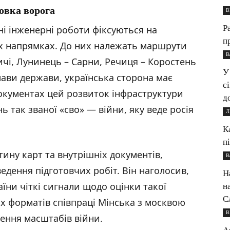
овка ворога
В
Р
ні інженерні роботи фіксуються на
п
 напрямках. До них належать маршрути
В
ичі, Лунинець – Сарни, Речиця – Коростень
У
глави держави, українська сторона має
с
окументах цей розвиток інфраструктури
д
ь так званої «сво» — війни, яку веде росія
Л
К
п
ну карт та внутрішніх документів,
В
ведення підготовчих робіт. Він наголосив,
Н
їни чіткі сигнали щодо оцінки такої
н
С
их форматів співпраці Мінська з москвою
В
ення масштабів війни.