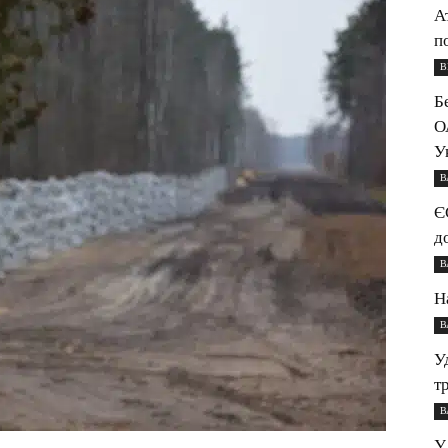
А
п
В
Б
О
У
В
Є
д
В
Н
В
У
т
В
У