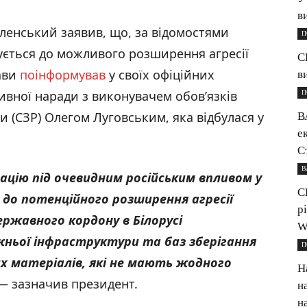
в
ленський заявив, що, за відомостями
П
тується до можливого розширення агресії
С
ави
поінформував
у своїх офіційних
в
вної наради з виконувачем обов’язків
П
 (СЗР) Олегом Луговським, яка відбулася у
В
е
С
В
зацію під очевидним російським впливом у
С
и до потенційного розширення агресії
р
ржавного кордону в Білорусі
W
ньої інфраструктури та баз зберігання
П
х матеріалів, які не мають жодного
Н
 зазначив президент.
н
н