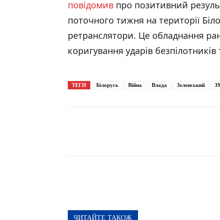
повідомив
про позитивний результ
поточного тижня на території Біл
ретранслятори. Це обладнання ра
коригування ударів безпілотників
ТЕГИ
Білорусь
Війна
Влада
Зеленський
З
Поширити
ЧИТАЙТЕ ТАКОЖ