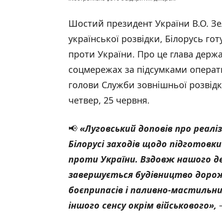
Шостий президент України В.О. Зе
української розвідки, Білорусь го
проти України. Про це глава держ
соцмережах за підсумками операти
голови Служби зовнішньої розвідки
четвер, 25 червня.
📢
«Луговський доповів про реалі
Білорусі заходів щодо підготовк
проти України. Вздовж нашого де
завершується будівництво дорож
боєприпасів і паливно-мастильни
іншого сенсу окрім військового»,
—