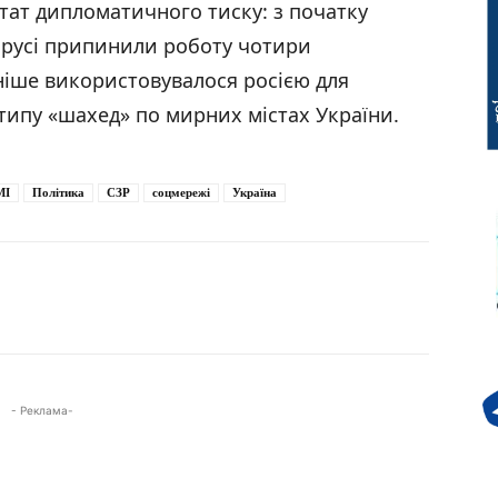
ат дипломатичного тиску: з початку
орусі припинили роботу чотири
ніше використовувалося росією для
Фото: ілюстративне фото / В.О. Зеленський / Facebook / 25.06.2026
 типу «шахед» по мирних містах України.
МІ
Політика
СЗР
соцмережі
Україна
- Реклама-