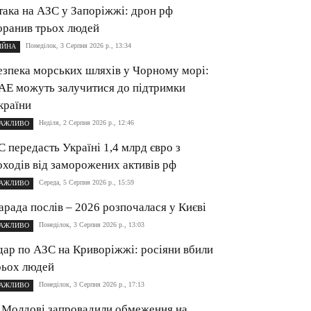
така на АЗС у Запоріжжі: дрон рф
оранив трьох людей
Понеділок, 3 Серпня 2026 р., 13:34
ІЙНА
езпека морських шляхів у Чорному морі:
АЕ можуть залучитися до підтримки
країни
Неділя, 2 Серпня 2026 р., 12:46
АЖЛИВО
С передасть Україні 1,4 млрд євро з
оходів від заморожених активів рф
Середа, 5 Серпня 2026 р., 15:59
АЖЛИВО
арада послів – 2026 розпочалася у Києві
Понеділок, 3 Серпня 2026 р., 13:03
АЖЛИВО
дар по АЗС на Криворіжжі: росіяни вбили
рьох людей
Понеділок, 3 Серпня 2026 р., 17:13
АЖЛИВО
 Молдові запровадили обмеження на