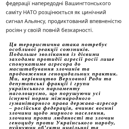
федерації напередодні Вашингтонського
саміту НАТО розцінюється як цинічний
сигнал Альянсу, продиктований впевненістю
росіян у своїй повній безкарності.
Ця терористична атака потребує
особливої реакції союзників.
Подальше зволікання із дієвими
заходами протидії агресії росії лише
спонукатиме агресора до
масштабування злочинів та
продовження геноцидальних практик.
Ми, керівництво Верховної Ради та
депутатські фракції і групи
українського парламенту
наголошуємо, що порушуючи усі
існуючі норми міжнародного
гуманітарного права держава-агресор
– російська федерація, вчиняє воєнні
злочини щодо мирного населення,
злочини проти людяності та злочин
геноциду проти Українського народу,
руйнуючи об’єкти цивільної та