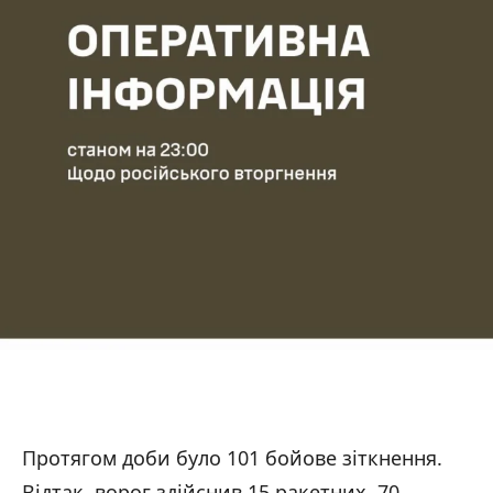
Протягом доби було 101 бойове зіткнення.
Відтак, ворог здійснив 15 ракетних, 70