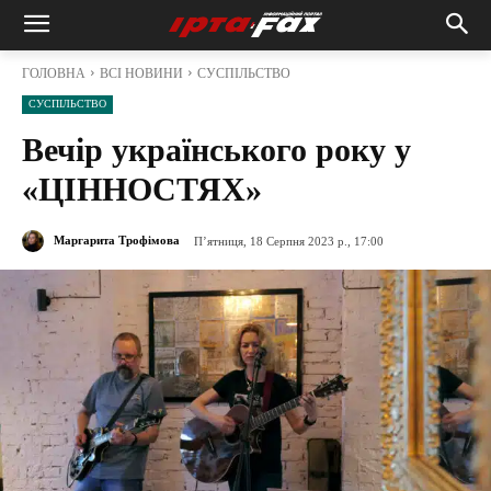
ГОЛОВНА
ВСІ НОВИНИ
СУСПІЛЬСТВО
СУСПІЛЬСТВО
Вечір українського року у
«ЦІННОСТЯХ»
Маргарита Трофімова
П’ятниця, 18 Серпня 2023 р., 17:00