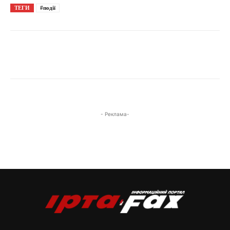
ТЕГИ
#події
- Реклама-