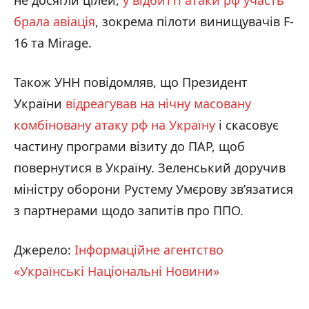
не досягли цілей,
у відбитті атаки рф участь
брала авіація
, зокрема пілоти винищувачів F-
16 та Mirage.
Також УНН повідомляв, що Президент
України
відреагував на нічну масовану
комбіновану атаку рф на Україну
і скасовує
частину програми візиту до ПАР, щоб
повернутися в Україну. Зеленський доручив
міністру оборони Рустему Умєрову звʼязатися
з партнерами щодо запитів про ППО.
Джерело:
Інформаційне агентство
«Українські Національні Новини»