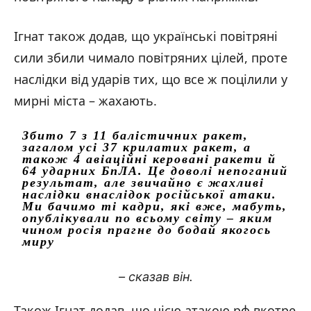
Ігнат також додав, що українські повітряні
сили збили чимало повітряних цілей, проте
наслідки від ударів тих, що все ж поцілили у
мирні міста – жахають.
Збито 7 з 11 балістичних ракет,
загалом усі 37 крилатих ракет, а
також 4 авіаційні керовані ракети й
64 ударних БпЛА. Це доволі непоганий
результат, але звичайно є жахливі
наслідки внаслідок російської атаки.
Ми бачимо ті кадри, які вже, мабуть,
опублікували по всьому світу – яким
чином росія прагне до бодай якогось
миру
– сказав він.
Також Ігнат додав, що цією атакою рф вкотре