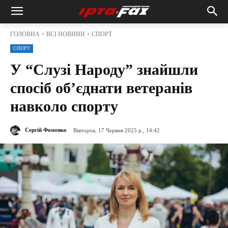
ГОЛОВНА
ВСІ НОВИНИ
СПОРТ
СПОРТ
У “Слузі Народу” знайшли
спосіб об’єднати ветеранів
навколо спорту
Сергій Фоменко
Вівторок, 17 Червня 2025 р., 14:42