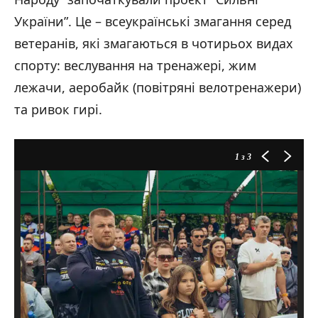
України”. Це – всеукраїнські змагання серед
ветеранів, які змагаються в чотирьох видах
спорту: веслування на тренажері, жим
лежачи, аеробайк (повітряні велотренажери)
та ривок гирі.
1
з 3