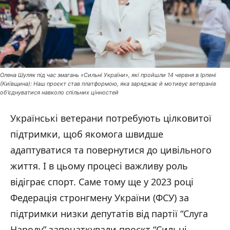
Олена Шуляк під час змагань «Сильні України», які пройшли 14 червня в Ірпені
(Київщина): Наш проєкт став платформою, яка заряджає й мотивує ветеранів
об'єднуватися навколо спільних цінностей
Українські ветерани потребують цілковитої
підтримки, щоб якомога швидше
адаптуватися та повернутися до цивільного
життя. І в цьому процесі важливу роль
відіграє спорт. Саме тому ще у 2023 році
Федерація стронгмену України (ФСУ) за
підтримки низки депутатів від партії “Слуга
Народу” започаткували проєкт “Сильні