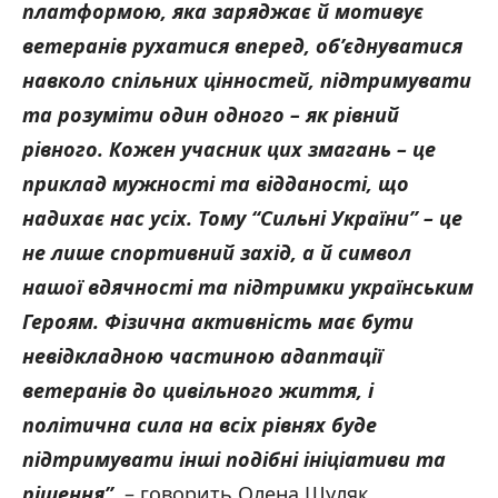
платформою, яка заряджає й мотивує
ветеранів рухатися вперед, об’єднуватися
навколо спільних цінностей, підтримувати
та розуміти один одного – як рівний
Черговий етап змагань «Сильні України», який пройшов 14 червня в Ірпені на
Київщині, зібрав кілька десятків ветеранів та сотні глядачів
рівного. Кожен учасник цих змагань – це
приклад мужності та відданості, що
надихає нас усіх. Тому “Сильні України” – це
не лише спортивний захід, а й символ
нашої вдячності та підтримки українським
Героям. Фізична активність має бути
невідкладною частиною адаптації
ветеранів до цивільного життя, і
політична сила на всіх рівнях буде
підтримувати інші подібні ініціативи та
рішення”
, – говорить Олена Шуляк.