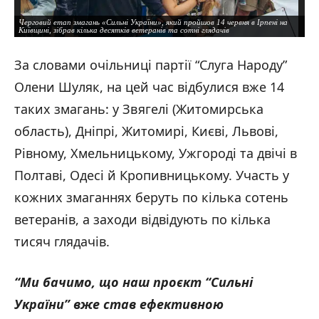
Черговий етап змагань «Сильні України», який пройшов 14 червня в Ірпені на
Київщині, зібрав кілька десятків ветеранів та сотні глядачів
За словами очільниці партії “Слуга Народу”
Олени Шуляк, на цей час відбулися вже 14
таких змагань: у Звягелі (Житомирська
область), Дніпрі, Житомирі, Києві, Львові,
Рівному, Хмельницькому, Ужгороді та двічі в
Полтаві, Одесі й Кропивницькому. Участь у
кожних змаганнях беруть по кілька сотень
Черговий етап змагань «Сильні України», який пройшов 14 червня в Ірпені на
ветеранів, а заходи відвідують по кілька
Київщині, зібрав кілька десятків ветеранів та сотні глядачів
тисяч глядачів.
“Ми бачимо, що наш проєкт “Сильні
України” вже став ефективною